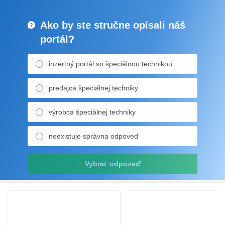
Ako by ste stručne opísali náš
portál?
inzertný portál so špeciálnou technikou
predajca špeciálnej techniky
výrobca špeciálnej techniky
neexistuje správna odpoveď
Vybrať odpoveď