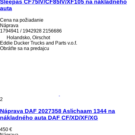
Sleepas CF75IV/CF85IV/XF105 na nákladného
auta
Cena na požiadanie
Náprava
1794941 / 1942928 2156686
Holandsko, Oirschot
Eddie Ducker Trucks and Parts v.o.f.
Obráťte sa na predajcu
2
Náprava DAF 2027358 Aslichaam 1344 na
nákladného auta DAF CF/XD/XF/XG
450 €
Náprava