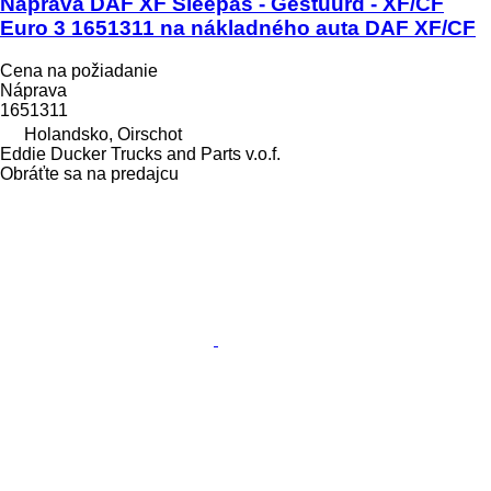
Náprava DAF XF Sleepas - Gestuurd - XF/CF
Euro 3 1651311 na nákladného auta DAF XF/CF
Cena na požiadanie
Náprava
1651311
Holandsko, Oirschot
Eddie Ducker Trucks and Parts v.o.f.
Obráťte sa na predajcu