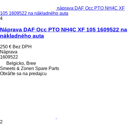
náprava DAF Occ PTO NH4C XF
105 1609522 na nákladného auta
4
Náprava DAF Occ PTO NH4C XF 105 1609522 na
nákladného auta
250 €
Bez DPH
Náprava
1609522
Belgicko, Bree
Smeets & Zonen Spare Parts
Obráťte sa na predajcu
2