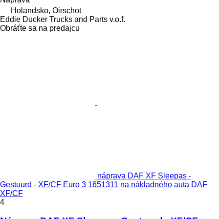
Holandsko, Oirschot
Eddie Ducker Trucks and Parts v.o.f.
Obráťte sa na predajcu
náprava DAF XF Sleepas -
Gestuurd - XF/CF Euro 3 1651311 na nákladného auta DAF
XF/CF
4