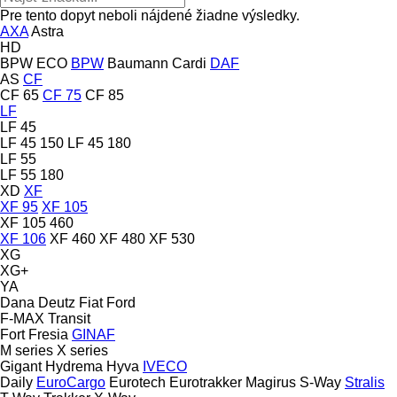
Pre tento dopyt neboli nájdené žiadne výsledky.
AXA
Astra
HD
BPW ECO
BPW
Baumann
Cardi
DAF
AS
CF
CF 65
CF 75
CF 85
LF
LF 45
LF 45 150
LF 45 180
LF 55
LF 55 180
XD
XF
XF 95
XF 105
XF 105 460
XF 106
XF 460
XF 480
XF 530
XG
XG+
YA
Dana
Deutz
Fiat
Ford
F-MAX
Transit
Fort
Fresia
GINAF
M series
X series
Gigant
Hydrema
Hyva
IVECO
Daily
EuroCargo
Eurotech
Eurotrakker
Magirus
S-Way
Stralis