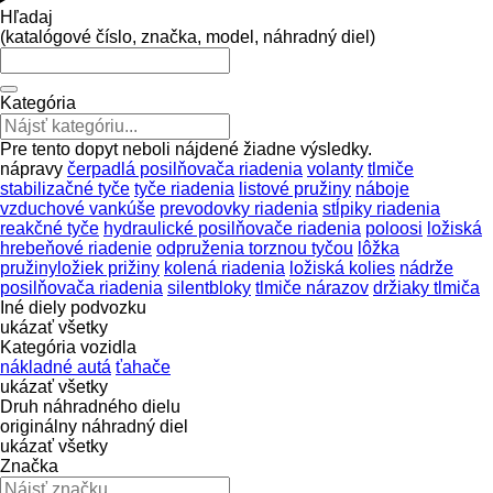
Hľadaj
(katalógové číslo, značka, model, náhradný diel)
Kategória
Pre tento dopyt neboli nájdené žiadne výsledky.
nápravy
čerpadlá posilňovača riadenia
volanty
tlmiče
stabilizačné tyče
tyče riadenia
listové pružiny
náboje
vzduchové vankúše
prevodovky riadenia
stĺpiky riadenia
reakčné tyče
hydraulické posilňovače riadenia
poloosi
ložiská
hrebeňové riadenie
odpruženia torznou tyčou
lôžka
pružinyložiek prižiny
kolená riadenia
ložiská kolies
nádrže
posilňovača riadenia
silentbloky
tlmiče nárazov
držiaky tlmiča
Iné diely podvozku
ukázať všetky
Kategória vozidla
nákladné autá
ťahače
ukázať všetky
Druh náhradného dielu
originálny náhradný diel
ukázať všetky
Značka