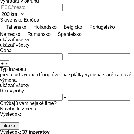
Vyhľadať v okruhu
Slovensko
Európa
Taliansko
Holandsko
Belgicko
Portugalsko
Nemecko
Rumunsko
Španielsko
ukázať všetky
ukázať všetky
Cena
–
Typ inzerátu
predaj
od výrobcu
lízing
úver
na splátky
výmena staré za nové
výmena
ukázať všetky
Rok výroby
–
Chýbajú vám nejaké filtre?
Navrhnite zmenu
Výsledok:
-
ukázať
Výsledok:
37 inzerátov