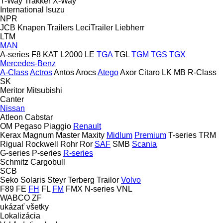
T-Way
Trakker
X-Way
International
Isuzu
NPR
JCB
Knapen Trailers
LeciTrailer
Liebherr
LTM
MAN
A-series
F8
KAT
L2000
LE
TGA
TGL
TGM
TGS
TGX
Mercedes-Benz
A-Class
Actros
Antos
Arocs
Atego
Axor
Citaro
LK
MB
R-Class
SK
Meritor
Mitsubishi
Canter
Nissan
Atleon
Cabstar
OM
Pegaso
Piaggio
Renault
Kerax
Magnum
Master
Maxity
Midlum
Premium
T-series
TRM
Rigual
Rockwell
Rohr
Ror
SAF
SMB
Scania
G-series
P-series
R-series
Schmitz Cargobull
SCB
Seko
Solaris
Steyr
Terberg
Trailor
Volvo
F89
FE
FH
FL
FM
FMX
N-series
VNL
WABCO
ZF
ukázať všetky
Lokalizácia