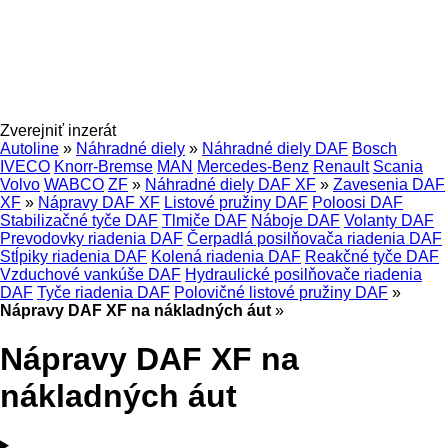
Zverejniť inzerát
Autoline
»
Náhradné diely
»
Náhradné diely DAF
Bosch
IVECO
Knorr-Bremse
MAN
Mercedes-Benz
Renault
Scania
Volvo
WABCO
ZF
»
Náhradné diely DAF XF
»
Zavesenia DAF
XF
»
Nápravy DAF XF
Listové pružiny DAF
Poloosi DAF
Stabilizačné tyče DAF
Tlmiče DAF
Náboje DAF
Volanty DAF
Prevodovky riadenia DAF
Čerpadlá posilňovača riadenia DAF
Stĺpiky riadenia DAF
Kolená riadenia DAF
Reakčné tyče DAF
Vzduchové vankúše DAF
Hydraulické posilňovače riadenia
DAF
Tyče riadenia DAF
Polovičné listové pružiny DAF
»
Nápravy DAF XF na nákladných áut
»
Nápravy DAF XF na
nákladných áut