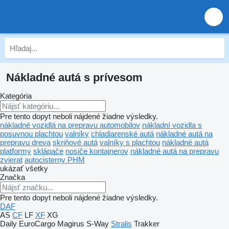
Nákladné autá s prívesom
Kategória
Pre tento dopyt neboli nájdené žiadne výsledky.
nákladné vozidlá na prepravu automobilov
nákladní vozidla s
posuvnou plachtou
valníky
chladiarenské autá
nákladné autá na
prepravu dreva
skriňové autá
valníky s plachtou
nákladné autá
platformy
sklápače
nosiče kontajnerov
nákladné autá na prepravu
zvierat
autocisterny PHM
ukázať všetky
Značka
Pre tento dopyt neboli nájdené žiadne výsledky.
DAF
AS
CF
LF
XF
XG
Daily
EuroCargo
Magirus
S-Way
Stralis
Trakker