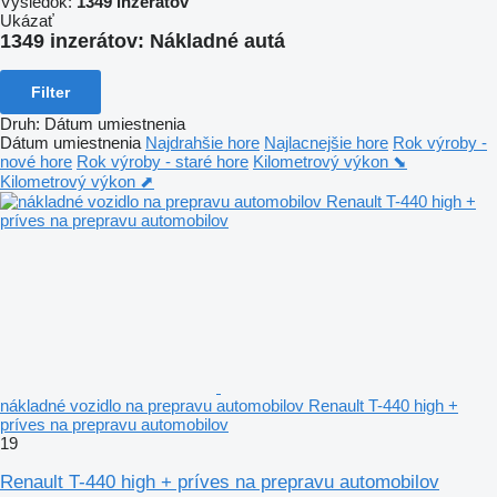
Výsledok:
1349 inzerátov
Ukázať
1349 inzerátov:
Nákladné autá
Filter
Druh
:
Dátum umiestnenia
Dátum umiestnenia
Najdrahšie hore
Najlacnejšie hore
Rok výroby -
nové hore
Rok výroby - staré hore
Kilometrový výkon ⬊
Kilometrový výkon ⬈
nákladné vozidlo na prepravu automobilov Renault T-440 high +
príves na prepravu automobilov
19
Renault T-440 high + príves na prepravu automobilov