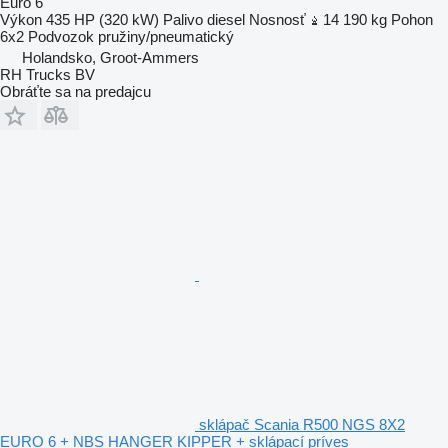
Euro 6
Výkon
435 HP (320 kW)
Palivo
diesel
Nosnosť
14 190 kg
Pohon
6x2
Podvozok
pružiny/pneumatický
Holandsko, Groot-Ammers
RH Trucks BV
Obráťte sa na predajcu
sklápač Scania R500 NGS 8X2
EURO 6 + NBS HANGER KIPPER + sklápací príves