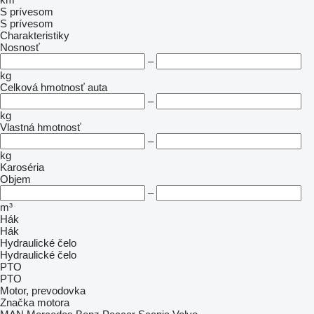
S prívesom
S prívesom
Charakteristiky
Nosnosť
–
kg
Celková hmotnosť auta
–
kg
Vlastná hmotnosť
–
kg
Karoséria
Objem
–
m³
Hák
Hák
Hydraulické čelo
Hydraulické čelo
PTO
PTO
Motor, prevodovka
Značka motora