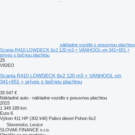
nákladne vozidlo s posuvnou plachtou
Scania R410 LOWDECK 6x2 120 m3 + VANHOOL vin 341+651 +
príves s bočnou plachtou
25
VIDEO
Scania R410 LOWDECK 6x2 120 m3 + VANHOOL vin
341+651 + príves s bočnou plachtou
35 547 €
Nákladné auto - nákladne vozidlo s posuvnou plachtou
2015
1 349 189 km
Euro 6
Výkon
411 HP (302 kW)
Palivo
diesel
Pohon
6x2
Slovensko, Levice
SLOVAK FINANCE s.r.o.
Obráťte sa na predajcu