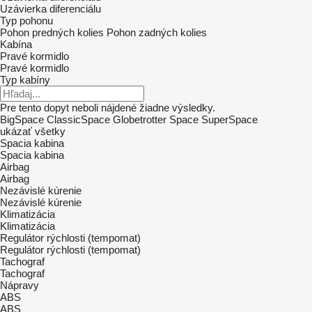
Uzávierka diferenciálu
Typ pohonu
Pohon predných kolies
Pohon zadných kolies
Kabína
Pravé kormidlo
Pravé kormidlo
Typ kabíny
Pre tento dopyt neboli nájdené žiadne výsledky.
BigSpace
ClassicSpace
Globetrotter
Space
SuperSpace
ukázať všetky
Spacia kabina
Spacia kabina
Airbag
Airbag
Nezávislé kúrenie
Nezávislé kúrenie
Klimatizácia
Klimatizácia
Regulátor rýchlosti (tempomat)
Regulátor rýchlosti (tempomat)
Tachograf
Tachograf
Nápravy
ABS
ABS