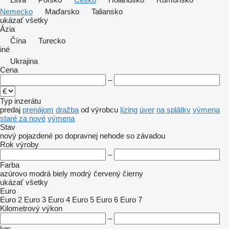
Nemecko
Maďarsko
Taliansko
ukázať všetky
Ázia
Čína
Turecko
iné
Ukrajina
Cena
–
Typ inzerátu
predaj
prenájom
dražba
od výrobcu
lízing
úver
na splátky
výmena
staré za nové
výmena
Stav
nový
pojazdené
po dopravnej nehode
so závadou
Rok výroby
–
Farba
azúrovo modrá
biely
modrý
červený
čierny
ukázať všetky
Euro
Euro 2
Euro 3
Euro 4
Euro 5
Euro 6
Euro 7
Kilometrový výkon
–
km