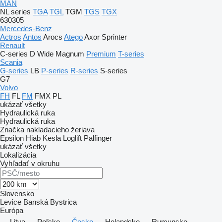
MAN
NL series
TGA
TGL
TGM
TGS
TGX
630305
Mercedes-Benz
Actros
Antos
Arocs
Atego
Axor
Sprinter
Renault
C-series
D Wide
Magnum
Premium
T-series
Scania
G-series
LB
P-series
R-series
S-series
G7
Volvo
FH
FL
FM
FMX
PL
ukázať všetky
Hydraulická ruka
Hydraulická ruka
Značka nakladacieho žeriava
Epsilon
Hiab
Kesla
Loglift
Palfinger
ukázať všetky
Lokalizácia
Vyhľadať v okruhu
Slovensko
Levice
Banská Bystrica
Európa
Litva
Poľsko
Česko
Holandsko
Rumunsko