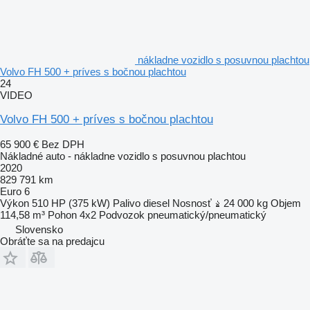
nákladne vozidlo s posuvnou plachtou
Volvo FH 500 + príves s bočnou plachtou
24
VIDEO
Volvo FH 500 + príves s bočnou plachtou
65 900 €
Bez DPH
Nákladné auto - nákladne vozidlo s posuvnou plachtou
2020
829 791 km
Euro 6
Výkon
510 HP (375 kW)
Palivo
diesel
Nosnosť
24 000 kg
Objem
114,58 m³
Pohon
4x2
Podvozok
pneumatický/pneumatický
Slovensko
Obráťte sa na predajcu