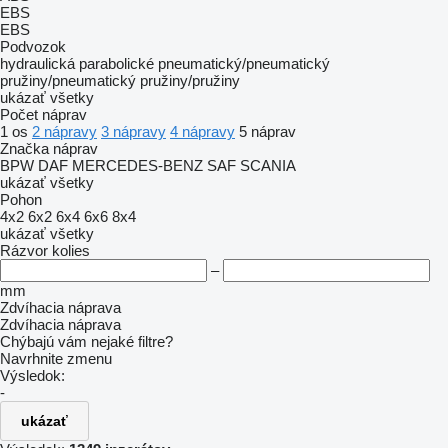
EBS
EBS
Podvozok
hydraulická
parabolické
pneumatický/pneumatický
pružiny/pneumatický
pružiny/pružiny
ukázať všetky
Počet náprav
1 os
2 nápravy
3 nápravy
4 nápravy
5 náprav
Značka náprav
BPW
DAF
MERCEDES-BENZ
SAF
SCANIA
ukázať všetky
Pohon
4x2
6x2
6x4
6x6
8x4
ukázať všetky
Rázvor kolies
–
mm
Zdvíhacia náprava
Zdvíhacia náprava
Chýbajú vám nejaké filtre?
Navrhnite zmenu
Výsledok:
-
ukázať