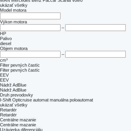
MAN
Mercedes Benz
Paccar
Scania
Volvo
ukázať všetky
Model motora
Výkon motora
–
HP
Palivo
diesel
Objem motora
–
cm³
Filter pevných častíc
Filter pevných častíc
EEV
EEV
Nádrž AdBlue
Nádrž AdBlue
Druh prevodovky
I-Shift
Opticruise
automat
manuálna
poloautomat
ukázať všetky
Retardér
Retardér
Centrálne mazanie
Centrálne mazanie
Uzávierka diferenciálu