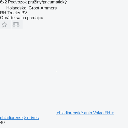
6x2
Podvozok
pružiny/pneumatický
Holandsko, Groot-Ammers
RH Trucks BV
Obráťte sa na predajcu
chladiarenské auto Volvo FH +
chladiarenský príves
40