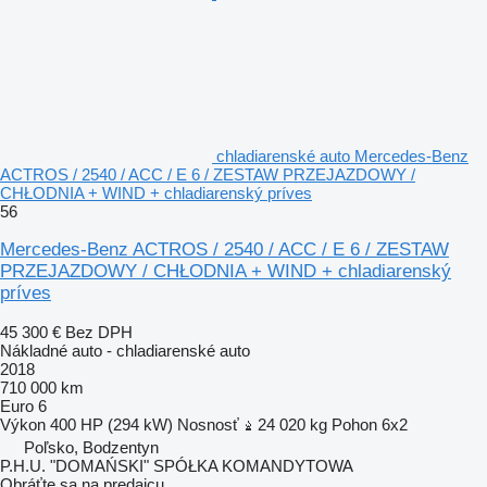
chladiarenské auto Mercedes-Benz
ACTROS / 2540 / ACC / E 6 / ZESTAW PRZEJAZDOWY /
CHŁODNIA + WIND + chladiarenský príves
56
Mercedes-Benz ACTROS / 2540 / ACC / E 6 / ZESTAW
PRZEJAZDOWY / CHŁODNIA + WIND + chladiarenský
príves
45 300 €
Bez DPH
Nákladné auto - chladiarenské auto
2018
710 000 km
Euro 6
Výkon
400 HP (294 kW)
Nosnosť
24 020 kg
Pohon
6x2
Poľsko, Bodzentyn
P.H.U. "DOMAŃSKI" SPÓŁKA KOMANDYTOWA
Obráťte sa na predajcu