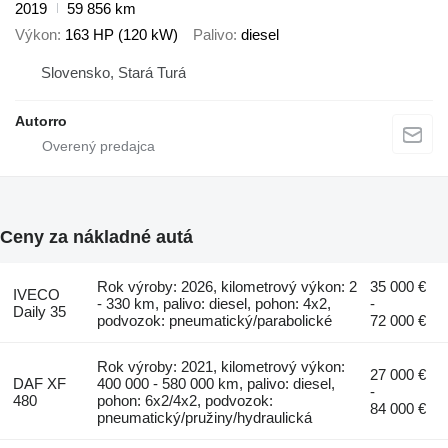
2019
59 856 km
Výkon
163 HP (120 kW)
Palivo
diesel
Slovensko, Stará Turá
Autorro
Ceny za nákladné autá
Rok výroby: 2026, kilometrový výkon: 2
35 000 €
IVECO
- 330 km, palivo: diesel, pohon: 4x2,
-
Daily 35
podvozok: pneumatický/parabolické
72 000 €
Rok výroby: 2021, kilometrový výkon:
27 000 €
DAF XF
400 000 - 580 000 km, palivo: diesel,
-
480
pohon: 6x2/4x2, podvozok:
84 000 €
pneumatický/pružiny/hydraulická