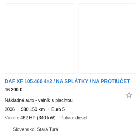
DAF XF 105.460 4×2 / NA SPLÁTKY / NA PROTIÚČET
16 200 €
Nákladné auto - valník s plachtou
2006
930 159 km
Euro 5
Výkon
462 HP (340 kW)
Palivo
diesel
Slovensko, Stará Turá