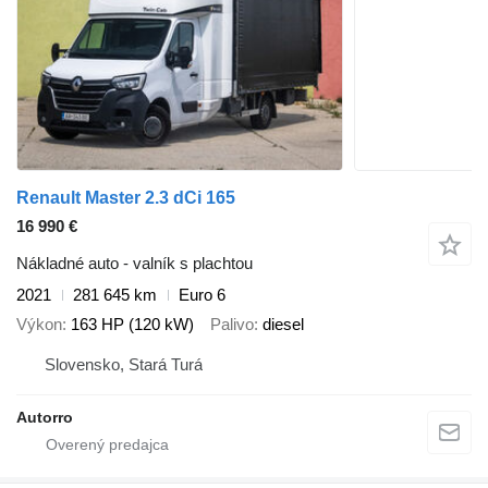
Renault Master 2.3 dCi 165
16 990 €
Nákladné auto - valník s plachtou
2021
281 645 km
Euro 6
Výkon
163 HP (120 kW)
Palivo
diesel
Slovensko, Stará Turá
Autorro