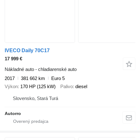
IVECO Daily 70C17
17 999 €
Nákladné auto - chladiarenské auto
2017
381 662 km
Euro 5
Výkon
170 HP (125 kW)
Palivo
diesel
Slovensko, Stará Turá
Autorro