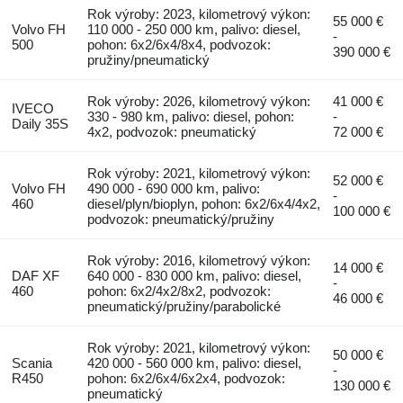
Rok výroby: 2023, kilometrový výkon:
55 000 €
Volvo FH
110 000 - 250 000 km, palivo: diesel,
-
500
pohon: 6x2/6x4/8x4, podvozok:
390 000 €
pružiny/pneumatický
Rok výroby: 2026, kilometrový výkon:
41 000 €
IVECO
330 - 980 km, palivo: diesel, pohon:
-
Daily 35S
4x2, podvozok: pneumatický
72 000 €
Rok výroby: 2021, kilometrový výkon:
52 000 €
Volvo FH
490 000 - 690 000 km, palivo:
-
460
diesel/plyn/bioplyn, pohon: 6x2/6x4/4x2,
100 000 €
podvozok: pneumatický/pružiny
Rok výroby: 2016, kilometrový výkon:
14 000 €
DAF XF
640 000 - 830 000 km, palivo: diesel,
-
460
pohon: 6x2/4x2/8x2, podvozok:
46 000 €
pneumatický/pružiny/parabolické
Rok výroby: 2021, kilometrový výkon:
50 000 €
Scania
420 000 - 560 000 km, palivo: diesel,
-
R450
pohon: 6x2/6x4/6x2x4, podvozok:
130 000 €
pneumatický