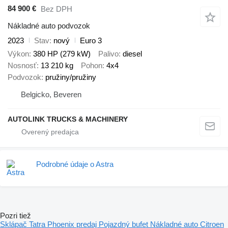
84 900 €
Bez DPH
Nákladné auto podvozok
2023
Stav
nový
Euro 3
Výkon
380 HP (279 kW)
Palivo
diesel
Nosnosť
13 210 kg
Pohon
4x4
Podvozok
pružiny/pružiny
Belgicko, Beveren
AUTOLINK TRUCKS & MACHINERY
Podrobné údaje o Astra
Pozri tiež
Sklápač Tatra Phoenix predaj
Pojazdný bufet
Nákladné auto Citroen