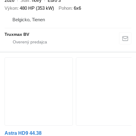
2026
Stav
nový
Euro 3
Výkon
480 HP (353 kW)
Pohon
6x6
Belgicko, Tienen
Truxmax BV
Astra HD9 44.38