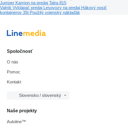
Jumper
Kamion na predaj
Tatra 815
Valník
Vyklápač predaj
Lesovozy na predaj
Hákový nosič
kontajnerov 35t
Použitý vojenský náklaďák
Spoločnosť
O nás
Pomoc
Kontakt
Slovensko / slovenský
Naše projekty
Autoline™