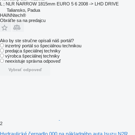
L ; NLR NARROW 1815mm EURO 5 6 2008 -> LHD DRIVE
Taliansko, Padua
HAINNtech®
Obráťte sa na predajcu
Ako by ste stručne opísali náš portál?
inzertný portál so špeciálnou technikou
predajca špeciálnej techniky
výrobca špeciálnej techniky
neexistuje správna odpoveď
Vybrať odpoveď
2
Hydraulické čerpadlo 000 na nákladného auta Isuzu N2R