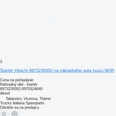
3
Štartér Hitachi 8973239352 na nákladného auta Isuzu NQR
Cena na požiadanie
Náhradný diel - štartér
8973239352 8970324640
diesel
Taliansko, Vicenza, Thiene
Trucks Italiana Spareparts
Obráťte sa na predajcu