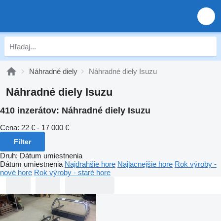
Náhradné diely
Náhradné diely Isuzu
Náhradné diely Isuzu
410 inzerátov:
Náhradné diely Isuzu
Cena:
22 € - 17 000 €
Filter
Druh
:
Dátum umiestnenia
Dátum umiestnenia
Najdrahšie hore
Najlacnejšie hore
Rok výroby -
nové hore
Rok výroby - staré hore