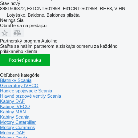
Stav
nový
8981506872, F31CNTS0195B, F31CNT-S0195B, RHF3, VIHN
Lotyšsko, Baldone, Baldones pilsēta
Nērings Sia
Obráťte sa na predajcu
Partnerský program Autoline
Staňte sa našim partnerom a získajte odmenu za každého
prilákaného klienta
Pozrieť ponuku
Obľúbené kategórie
Blatníky Scania
Generátory IVECO
Hadice spojovacie Scania
Hlavné brzdové ventily Scania
Kabíny DAF
Kabíny IVECO
Kabíny MAN
Kabíny Scania
Motory Caterpillar
Motory Cummins
Motory DAF
Motory Deutz