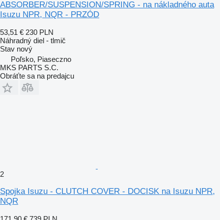
ABSORBER/SUSPENSION/SPRING - na nákladného auta
Isuzu NPR, NQR - PRZÓD
53,51 €
230 PLN
Náhradný diel - tlmič
Stav
nový
Poľsko, Piaseczno
MKS PARTS S.C.
Obráťte sa na predajcu
2
Spojka Isuzu - CLUTCH COVER - DOCISK na Isuzu NPR,
NQR
171,90 €
739 PLN