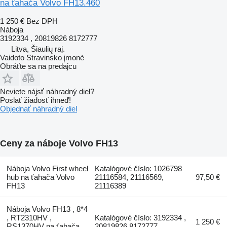
na ťahača Volvo FH13.460
1 250 €
Bez DPH
Náboja
3192334 , 20819826 8172777
Litva, Šiaulių raj.
Vaidoto Stravinsko įmonė
Obráťte sa na predajcu
Neviete nájsť náhradný diel?
Poslať žiadosť ihneď!
Objednať náhradný diel
Ceny za náboje Volvo FH13
Náboja Volvo First wheel
Katalógové číslo: 1026798
hub na ťahača Volvo
21116584, 21116569,
97,50 €
FH13
21116389
Náboja Volvo FH13 , 8*4
, RT2310HV ,
Katalógové číslo: 3192334 ,
1 250 €
RS1370HV na ťahača
20819826 8172777