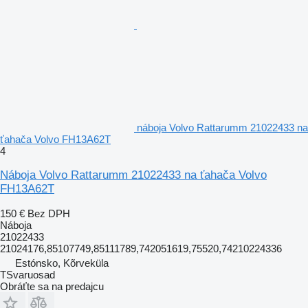
náboja Volvo Rattarumm 21022433 na
ťahača Volvo FH13A62T
4
Náboja Volvo Rattarumm 21022433 na ťahača Volvo
FH13A62T
150 €
Bez DPH
Náboja
21022433
21024176,85107749,85111789,742051619,75520,74210224336
Estónsko, Kõrveküla
TSvaruosad
Obráťte sa na predajcu