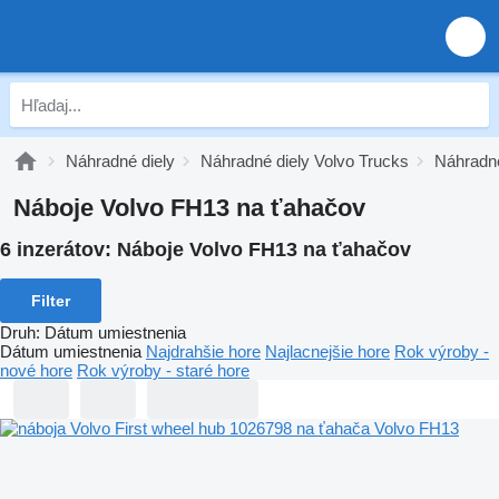
Náhradné diely
Náhradné diely Volvo Trucks
Náhradné
Náboje Volvo FH13 na ťahačov
6 inzerátov:
Náboje Volvo FH13 na ťahačov
Filter
Druh
:
Dátum umiestnenia
Dátum umiestnenia
Najdrahšie hore
Najlacnejšie hore
Rok výroby -
nové hore
Rok výroby - staré hore