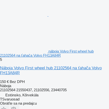
náboja Volvo First wheel hub
21102564 na ťahača Volvo FH13A84R
5
Náboja Volvo First wheel hub 21102564 na ťahača Volvo
FH13A84R
150 €
Bez DPH
Náboja
21102564 21550437, 21102556, 23440705
Estónsko, Kõrveküla
TSvaruosad
Obráťte sa na predajcu