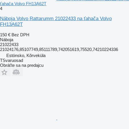
ťahača Volvo FH13A62T
4
Náboja Volvo Rattarumm 21022433 na ťahača Volvo
FH13A62T
150 €
Bez DPH
Náboja
21022433
21024176,85107749,85111789,742051619,75520,74210224336
Estónsko, Kõrveküla
TSvaruosad
Obráťte sa na predajcu