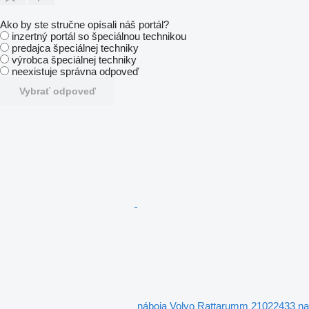
Ako by ste stručne opísali náš portál?
inzertný portál so špeciálnou technikou
predajca špeciálnej techniky
výrobca špeciálnej techniky
neexistuje správna odpoveď
Vybrať odpoveď
náboja Volvo Rattarumm 21022433 na