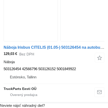
Náboja Irisbus CITELIS (01.05-) 503126454 na autobusa Irisbus Access, Evadys, Axer, Karosa, Recreo, Domino, Agora, Citelis, Eurorider (1999-)
129,03 €
Bez DPH
Náboja
503126454 42566796 503126152 5001849922
Estónsko, Tallinn
TruckParts Eesti OÜ
Neviete nájsť náhradný diel?