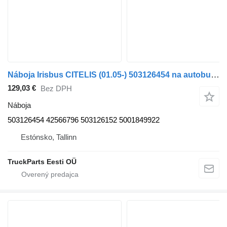
Náboja Irisbus CITELIS (01.05-) 503126454 na autobusa Irisbus Access, Evadys, Axer, Karosa, Recreo, Domino, Agora, Citelis, Eurorider (1999-)
129,03 €
Bez DPH
Náboja
503126454 42566796 503126152 5001849922
Estónsko, Tallinn
TruckParts Eesti OÜ