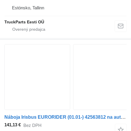
Estónsko, Tallinn
TruckParts Eesti OÜ
Náboja Irisbus EURORIDER (01.01-) 42563812 na autobusa Irisbus Access, Evadys, Axer, Karosa, Recreo, Domino, Agora, Citelis, Eurorider (1999-)
141,13 €
Bez DPH