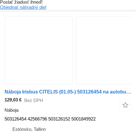
Poslať žiadosť ihneď!
Objednať náhradný diel
Náboja Irisbus CITELIS (01.05-) 503126454 na autobusa Irisbus Access, Evadys, Axer, Karosa, Recreo, Domino, Agora, Citelis, Eurorider (1999-)
129,03 €
Bez DPH
Náboja
503126454 42566796 503126152 5001849922
Estónsko, Tallinn