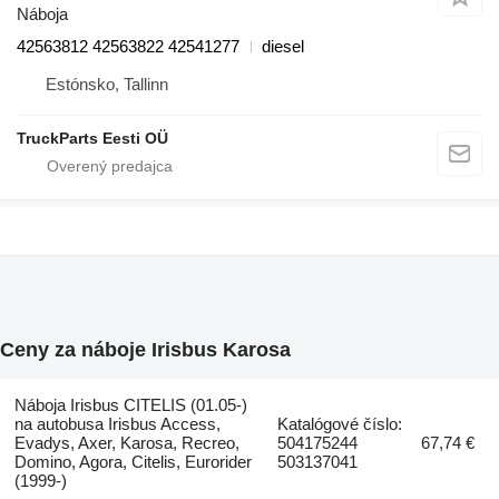
Náboja
42563812 42563822 42541277
diesel
Estónsko, Tallinn
TruckParts Eesti OÜ
Ceny za náboje Irisbus Karosa
Náboja Irisbus CITELIS (01.05-)
na autobusa Irisbus Access,
Katalógové číslo:
Evadys, Axer, Karosa, Recreo,
504175244
67,74 €
Domino, Agora, Citelis, Eurorider
503137041
(1999-)