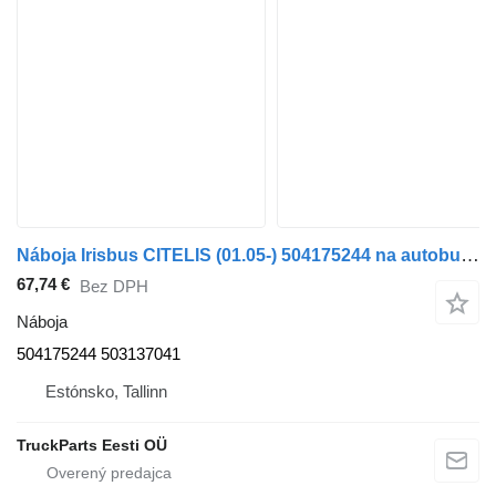
Náboja Irisbus CITELIS (01.05-) 504175244 na autobusa Irisbus Access, Evadys, Axer, Karosa, Recreo, Domino, Agora, Citelis, Eurorider (1999-)
67,74 €
Bez DPH
Náboja
504175244 503137041
Estónsko, Tallinn
TruckParts Eesti OÜ