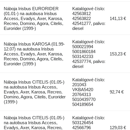
Náboja Irisbus EURORIDER
Katalógové číslo:
(01.01-) na autobusa Irisbus
42563812
Access, Evadys, Axer, Karosa,
42563822
141,13 €
Recreo, Domino, Agora, Citelis,
42541277, palivo:
Eurorider (1999-)
diesel
Katalógové číslo:
Náboja Irisbus KAROSA (01.99-
500021994
12.07) na autobusa Irisbus
5001860184
Access, Evadys, Axer, Karosa,
153,23 €
503142233
Recreo, Domino, Agora, Citelis,
42537774, palivo:
Eurorider (1999-)
diesel
Katalógové číslo:
Náboja Irisbus CITELIS (01.05-)
201043
na autobusa Irisbus Access,
VKBA5420
Evadys, Axer, Karosa, Recreo,
92,74 €
20764313
Domino, Agora, Citelis, Eurorider
5010439770
(1999-)
504189654
Náboja Irisbus CITELIS (01.05-)
Katalógové číslo:
na autobusa Irisbus Access,
503126454
Evadys, Axer, Karosa, Recreo,
42566796
129,03 €