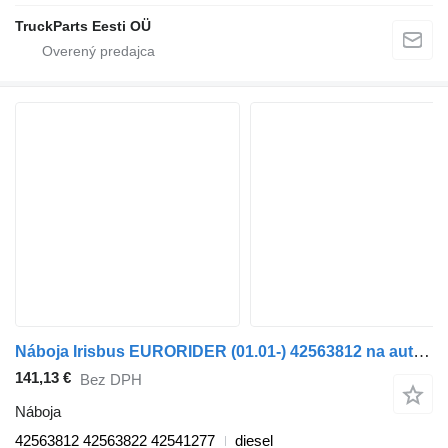
TruckParts Eesti OÜ
Náboja Irisbus EURORIDER (01.01-) 42563812 na autobusa Irisbus Access, Evadys, Axer, Karosa, Recreo, Domino, Agora, Citelis, Eurorider (1999-)
141,13 €
Bez DPH
Náboja
42563812 42563822 42541277
diesel