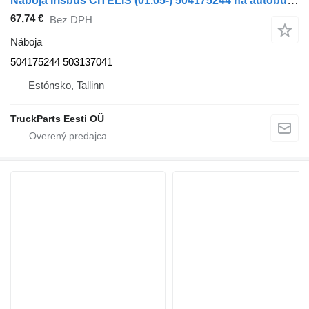
Náboja Irisbus CITELIS (01.05-) 504175244 na autobusa Irisbus Access, Evadys, Axer, Karosa, Recreo, Domino, Agora, Citelis, Eurorider (1999-)
67,74 €
Bez DPH
Náboja
504175244 503137041
Estónsko, Tallinn
TruckParts Eesti OÜ