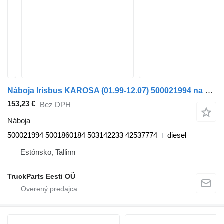
Náboja Irisbus KAROSA (01.99-12.07) 500021994 na autobusa Irisbus Access, Evadys, Axer, Karosa, Recreo, Domino, Agora, Citelis, Eurorider (1999-)
153,23 €
Bez DPH
Náboja
500021994 5001860184 503142233 42537774
diesel
Estónsko, Tallinn
TruckParts Eesti OÜ