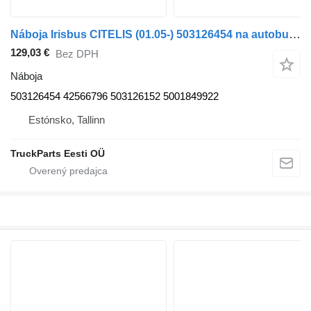
Náboja Irisbus CITELIS (01.05-) 503126454 na autobusa Irisbus Access, Evadys, Axer, Karosa, Recreo, Domino, Agora, Citelis, Eurorider (1999-)
129,03 €
Bez DPH
Náboja
503126454 42566796 503126152 5001849922
Estónsko, Tallinn
TruckParts Eesti OÜ