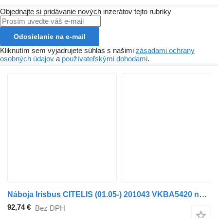
Objednajte si pridávanie nových inzerátov tejto rubriky
Odosielanie na e-mail
Kliknutím sem vyjadrujete súhlas s našimi
zásadami ochrany
osobných údajov
a
používateľskými dohodami
.
Náboja Irisbus CITELIS (01.05-) 201043 VKBA5420 na autobusa Irisbus Access, Evadys, Axer, Karosa, Recreo, Domino, Agora, Citelis, Eurorider (1999-)
92,74 €
Bez DPH