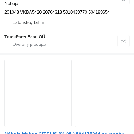
Náboja
201043 VKBA5420 20764313 5010439770 504189654
Estónsko, Tallinn
TruckParts Eesti OÜ