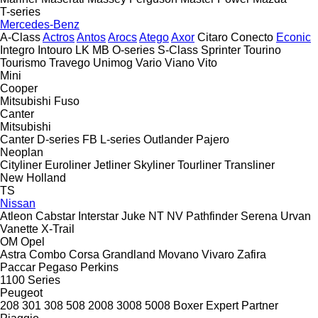
T-series
Mercedes-Benz
A-Class
Actros
Antos
Arocs
Atego
Axor
Citaro
Conecto
Econic
Integro
Intouro
LK
MB
O-series
S-Class
Sprinter
Tourino
Tourismo
Travego
Unimog
Vario
Viano
Vito
Mini
Cooper
Mitsubishi Fuso
Canter
Mitsubishi
Canter
D-series
FB
L-series
Outlander
Pajero
Neoplan
Cityliner
Euroliner
Jetliner
Skyliner
Tourliner
Transliner
New Holland
TS
Nissan
Atleon
Cabstar
Interstar
Juke
NT
NV
Pathfinder
Serena
Urvan
Vanette
X-Trail
OM
Opel
Astra
Combo
Corsa
Grandland
Movano
Vivaro
Zafira
Paccar
Pegaso
Perkins
1100 Series
Peugeot
208
301
308
508
2008
3008
5008
Boxer
Expert
Partner