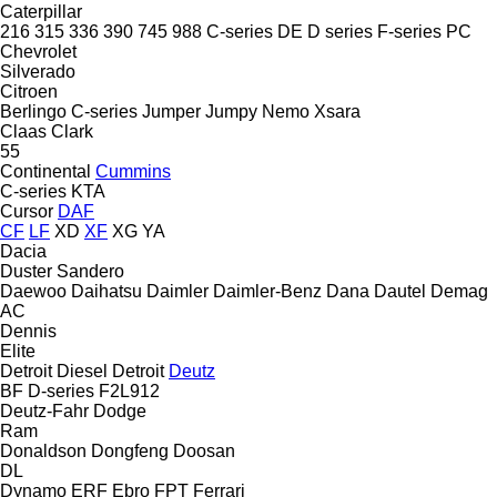
Caterpillar
216
315
336
390
745
988
C-series
DE
D series
F-series
PC
Chevrolet
Silverado
Citroen
Berlingo
C-series
Jumper
Jumpy
Nemo
Xsara
Claas
Clark
55
Continental
Cummins
C-series
KTA
Cursor
DAF
CF
LF
XD
XF
XG
YA
Dacia
Duster
Sandero
Daewoo
Daihatsu
Daimler
Daimler-Benz
Dana
Dautel
Demag
AC
Dennis
Elite
Detroit Diesel
Detroit
Deutz
BF
D-series
F2L912
Deutz-Fahr
Dodge
Ram
Donaldson
Dongfeng
Doosan
DL
Dynamo
ERF
Ebro
FPT
Ferrari