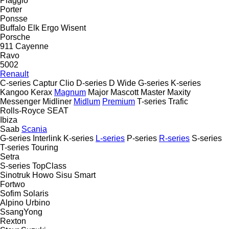
Piaggio
Porter
Ponsse
Buffalo
Elk
Ergo
Wisent
Porsche
911
Cayenne
Ravo
5002
Renault
C-series
Captur
Clio
D-series
D Wide
G-series
K-series
Kangoo
Kerax
Magnum
Major
Mascott
Master
Maxity
Messenger
Midliner
Midlum
Premium
T-series
Trafic
Rolls-Royce
SEAT
Ibiza
Saab
Scania
G-series
Interlink
K-series
L-series
P-series
R-series
S-series
T-series
Touring
Setra
S-series
TopClass
Sinotruk Howo
Sisu
Smart
Fortwo
Sofim
Solaris
Alpino
Urbino
SsangYong
Rexton