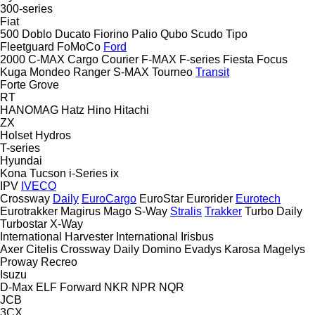
300-series
Fiat
500
Doblo
Ducato
Fiorino
Palio
Qubo
Scudo
Tipo
Fleetguard
FoMoCo
Ford
2000
C-MAX
Cargo
Courier
F-MAX
F-series
Fiesta
Focus
Kuga
Mondeo
Ranger
S-MAX
Tourneo
Transit
Forte
Grove
RT
HANOMAG
Hatz
Hino
Hitachi
ZX
Holset
Hydros
T-series
Hyundai
Kona
Tucson
i-Series
ix
IPV
IVECO
Crossway
Daily
EuroCargo
EuroStar
Eurorider
Eurotech
Eurotrakker
Magirus
Mago
S-Way
Stralis
Trakker
Turbo Daily
Turbostar
X-Way
International Harvester
International
Irisbus
Axer
Citelis
Crossway
Daily
Domino
Evadys
Karosa
Magelys
Proway
Recreo
Isuzu
D-Max
ELF
Forward
NKR
NPR
NQR
JCB
3CX