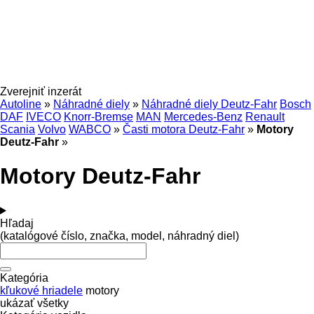
Zverejniť inzerát
Autoline
»
Náhradné diely
»
Náhradné diely Deutz-Fahr
Bosch
DAF
IVECO
Knorr-Bremse
MAN
Mercedes-Benz
Renault
Scania
Volvo
WABCO
»
Časti motora Deutz-Fahr
»
Motory
Deutz-Fahr
»
Motory Deutz-Fahr
Hľadaj
(katalógové číslo, značka, model, náhradný diel)
Kategória
kľukové hriadele
motory
ukázať všetky