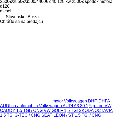
2500€/2850€/3300/4400€ d40 128 kw 2500€ spodok motora
d128...
diesel
Slovensko, Breza
Obráťte sa na predajcu
motor Volkswagen DHF, DHFA
AUDI na automobila Volkswagen AUDI A3 30 1,5 g-tron VW
CADDY 1,5 TGI / CNG VW GOLF 1,5 TGI SKODA OCTAVIA
1,5 TSI G-TEC / CNG SEAT LEON / ST 1,5 TGI / CNG