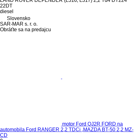
LAND ROVER DEFENDER (L316, L317) 2,2 Td4 DT224
22DT
diesel
Slovensko
SAR-MAR s. r. o.
Obráťte sa na predajcu
motor Ford QJ2R FORD na
automobila Ford RANGER 2,2 TDCi ,MAZDA BT-50 2,2 MZ-
CD