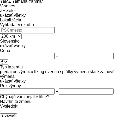
YaMZ
Yamaha
Yanmar
V-series
ZF
Zetor
ukázať všetky
Lokalizácia
Vyhľadať v okruhu
Slovensko
ukázať všetky
Cena
–
Typ inzerátu
predaj
od výrobcu
lízing
úver
na splátky
výmena staré za nové
výmena
ukázať všetky
Rok výroby
–
Chýbajú vám nejaké filtre?
Navrhnite zmenu
Výsledok:
-
ukázať