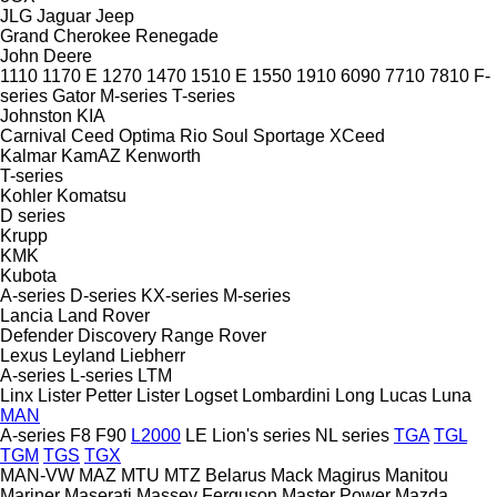
JLG
Jaguar
Jeep
Grand Cherokee
Renegade
John Deere
1110
1170 E
1270
1470
1510 E
1550
1910
6090
7710
7810
F-
series
Gator
M-series
T-series
Johnston
KIA
Carnival
Ceed
Optima
Rio
Soul
Sportage
XCeed
Kalmar
KamAZ
Kenworth
T-series
Kohler
Komatsu
D series
Krupp
KMK
Kubota
A-series
D-series
KX-series
M-series
Lancia
Land Rover
Defender
Discovery
Range Rover
Lexus
Leyland
Liebherr
A-series
L-series
LTM
Linx
Lister Petter
Lister
Logset
Lombardini
Long
Lucas
Luna
MAN
A-series
F8
F90
L2000
LE
Lion's series
NL series
TGA
TGL
TGM
TGS
TGX
MAN-VW
MAZ
MTU
MTZ Belarus
Mack
Magirus
Manitou
Mariner
Maserati
Massey Ferguson
Master Power
Mazda