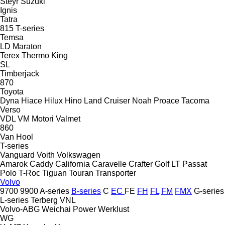
Steyr
Suzuki
Ignis
Tatra
815
T-series
Temsa
LD
Maraton
Terex
Thermo King
SL
Timberjack
870
Toyota
Dyna
Hiace
Hilux
Hino
Land Cruiser
Noah
Proace
Tacoma
Verso
VDL
VM Motori
Valmet
860
Van Hool
T-series
Vanguard
Voith
Volkswagen
Amarok
Caddy
California
Caravelle
Crafter
Golf
LT
Passat
Polo
T-Roc
Tiguan
Touran
Transporter
Volvo
9700
9900
A-series
B-series
C
EC
FE
FH
FL
FM
FMX
G-series
L-series
Terberg
VNL
Volvo-ABG
Weichai Power
Werklust
WG