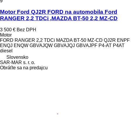
9
Motor Ford QJ2R FORD na automobila Ford
RANGER 2,2 TDCi ,MAZDA BT-50 2,2 MZ-CD
3 500 €
Bez DPH
Motor
FORD RANGER 2,2 TDCi MAZDA BT-50 MZ-CD QJ2R ENPF
ENQJ ENQW GBVAJQW GBVAJQJ GBVAJPF P4-AT P4AT
diesel
Slovensko
SAR-MAR s. r. o.
Obráťte sa na predajcu