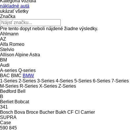
Kategória vozidla
nákladné autá
ukázať všetky
Značka
Pre tento dopyt neboli nájdené žiadne výsledky.
Ahlmann
AZ
Alfa Romeo
Stelvio
Allison
Alpine
Astra
BM
Audi
A-series
Q-series
BAC
BMC
BMW
1-Series
2-Series
3-Series
4-Series
5-Series
6-Series
7-Series
M-Series
R-Series
X-Series
Z-Series
Bedford
Bell
B
Berliet
Bobcat
341
Bosch
Bova
Broce
Bucher
Bukh
CF
CI
Carrier
SUPRA
Case
590
845