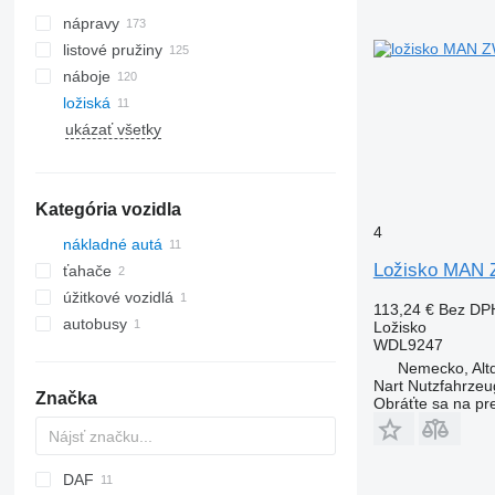
nápravy
listové pružiny
náboje
ložiská
ukázať všetky
Kategória vozidla
4
nákladné autá
Ložisko MAN
ťahače
úžitkové vozidlá
113,24 €
Bez DP
autobusy
Ložisko
WDL9247
Nemecko, Altd
Nart Nutzfahrzeu
Značka
Obráťte sa na pr
DAF
HD