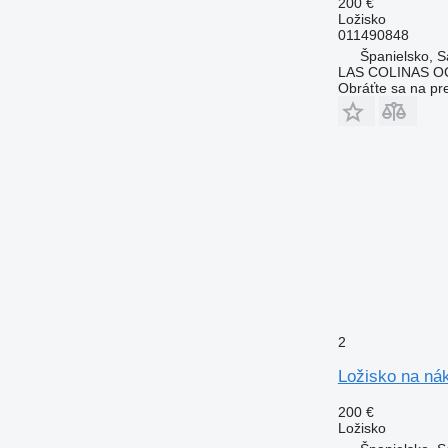
200 €
Ložisko
011490848
Španielsko, S
LAS COLINAS OC
Obráťte sa na pr
2
Ložisko na ná
200 €
Ložisko