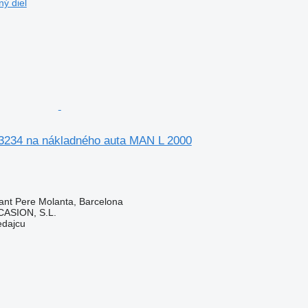
ý diel
3234 na nákladného auta MAN L 2000
ant Pere Molanta, Barcelona
ASION, S.L.
edajcu