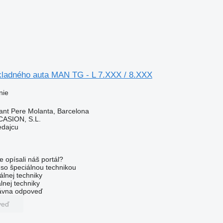
kladného auta MAN TG - L 7.XXX / 8.XXX
nie
ant Pere Molanta, Barcelona
ASION, S.L.
edajcu
e opísali náš portál?
l so špeciálnou technikou
álnej techniky
lnej techniky
rávna odpoveď
veď