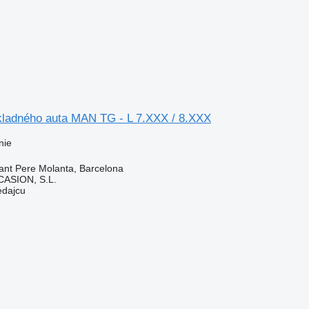
kladného auta MAN TG - L 7.XXX / 8.XXX
nie
ant Pere Molanta, Barcelona
ASION, S.L.
edajcu