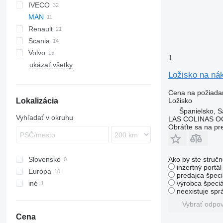
IVECO
LF
MAN
XF
Daily
Renault
EuroCargo
F90
Atego
Canter
Atleon
Scania
Eurotech
L2000
Magnum
Volvo
Stralis
TGA
Mascott
1
ukázať všetky
Trakker
Midliner
FH
Ložisko na ná
Midlum
FL
Premium
FM
Cena na požiada
Lokalizácia
Ložisko
Španielsko, S
Vyhľadať v okruhu
LAS COLINAS OC
Obráťte sa na pr
Slovensko
Ako by ste stručn
inzertný portá
Európa
predajca špeci
iné
Španielsko
výrobca špeciá
neexistuje sp
Nemecko
Ukrajina
Vybrať odpo
Cena