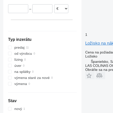
–
1
Typ inzerátu
Ložisko na ná
predaj
Cena na požiada
od výrobcu
Ložisko
lízing
Španielsko, S
LAS COLINAS OC
úver
Obráťte sa na pr
na splátky
výmena staré za nové
výmena
Stav
nový