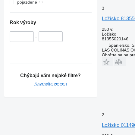
pojazdené
3
Ložisko 8135
Rok výroby
250 €
Ložisko
–
81355020146
Španielsko, S
LAS COLINAS OC
Obráťte sa na pr
Chýbajú vám nejaké filtre?
Navrhnite zmenu
2
Ložisko 01149