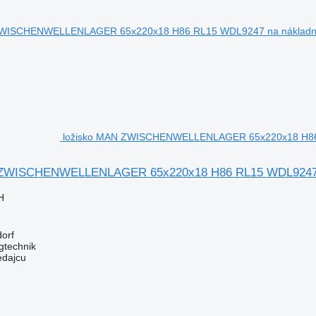
ložisko MAN ZWISCHENWELLENLAGER 65x220x18 H86 
 ZWISCHENWELLENLAGER 65x220x18 H86 RL15 WDL9247 n
H
orf
gtechnik
edajcu