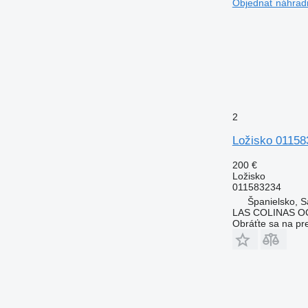
Objednať náhradn
2
Ložisko 01158
200 €
Ložisko
011583234
Španielsko, S
LAS COLINAS OC
Obráťte sa na pr