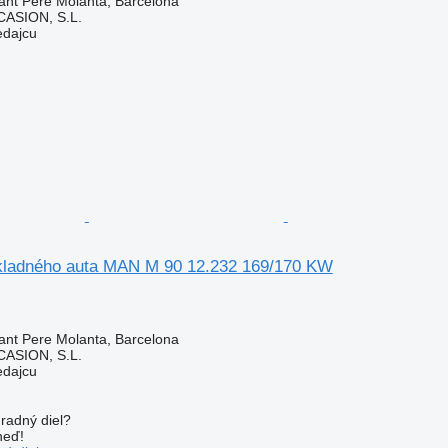
ant Pere Molanta, Barcelona
ASION, S.L.
edajcu
kladného auta MAN M 90 12.232 169/170 KW
ant Pere Molanta, Barcelona
ASION, S.L.
edajcu
radný diel?
neď!