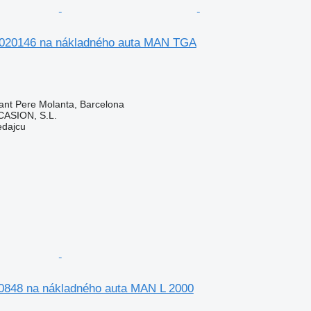
5020146 na nákladného auta MAN TGA
ant Pere Molanta, Barcelona
ASION, S.L.
edajcu
0848 na nákladného auta MAN L 2000