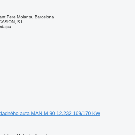
ant Pere Molanta, Barcelona
ASION, S.L.
edajcu
kladného auta MAN M 90 12.232 169/170 KW