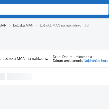
 MAN
Ložiská MAN
Ložiská MAN na nákladných áut
Druh
:
Dátum umiestnenia
v:
Ložiská MAN na nákladných áut
Dátum umiestnenia
Najdrahšie hore