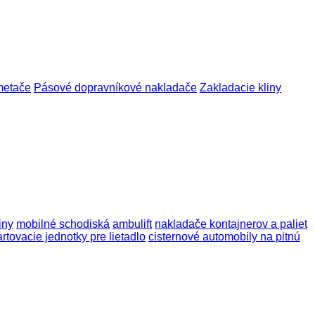
metače
Pásové dopravníkové nakladače
Zakladacie kliny
iny
mobilné schodiská
ambulift
nakladače kontajnerov a paliet
artovacie jednotky pre lietadlo
cisternové automobily na pitnú