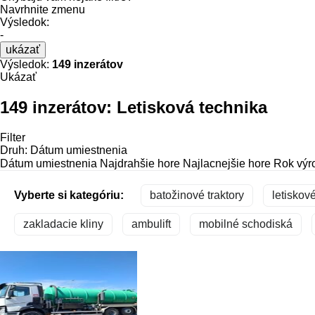
Navrhnite zmenu
Výsledok:
-
ukázať
Výsledok:
149 inzerátov
Ukázať
149 inzerátov:
Letisková technika
Filter
Druh
:
Dátum umiestnenia
Dátum umiestnenia
Najdrahšie hore
Najlacnejšie hore
Rok výr
Vyberte si kategóriu:
batožinové traktory
letiskov
zakladacie kliny
ambulift
mobilné schodiská