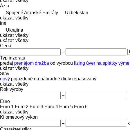
ukázať všetky
Ázia
Spojené Arabské Emiráty
Uzbekistan
ukázať všetky
iné
Ukrajina
ukázať všetky
ukázať všetky
Cena
–
Typ inzerátu
predaj
prenájom
dražba
od výrobcu
lízing
úver
na splátky
výmen
ukázať všetky
Stav
nový
pojazdené
na náhradné diely
repasovaný
ukázať všetky
Rok výroby
–
Euro
Euro 1
Euro 2
Euro 3
Euro 4
Euro 5
Euro 6
ukázať všetky
Kilometrový výkon
–
Charakteristiky