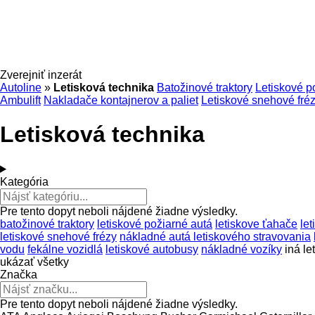
Zverejniť inzerát
Autoline
»
Letisková technika
Batožinové traktory
Letiskové p
Ambulift
Nakladače kontajnerov a paliet
Letiskové snehové fré
Letisková technika
Kategória
Pre tento dopyt neboli nájdené žiadne výsledky.
batožinové traktory
letiskové požiarné autá
letiskove ťahače
le
letiskové snehové frézy
nákladné autá letiskového stravovania
vodu
fekálne vozidlá
letiskové autobusy
nákladné vozíky
iná le
ukázať všetky
Značka
Pre tento dopyt neboli nájdené žiadne výsledky.