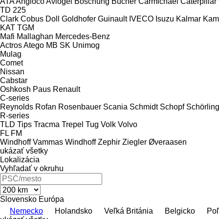
ATA
Angloco
Aviogei
Boschung
Bucher
Carmichael
Caterpillar
TD 225
Clark
Cobus
Doll
Goldhofer
Guinault
IVECO
Isuzu
Kalmar
Kam
KAT
TGM
Mafi
Mallaghan
Mercedes-Benz
Actros
Atego
MB
SK
Unimog
Mulag
Comet
Nissan
Cabstar
Oshkosh
Paus
Renault
C-series
Reynolds
Rofan
Rosenbauer
Scania
Schmidt
Schopf
Schörlin
R-series
TLD
Tips
Tracma
Trepel
Tug
Volk
Volvo
FL
FM
Windhoff Vammas
Windhoff
Zephir
Ziegler
Øveraasen
ukázať všetky
Lokalizácia
Vyhľadať v okruhu
Slovensko
Európa
Nemecko
Holandsko
Veľká Británia
Belgicko
Poľ