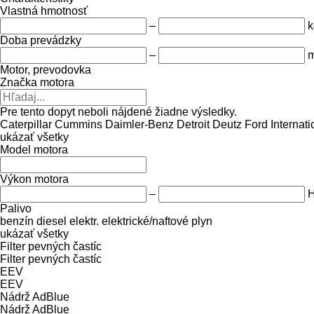
Vlastná hmotnosť
–
k
Doba prevádzky
–
m
Motor, prevodovka
Značka motora
Pre tento dopyt neboli nájdené žiadne výsledky.
Caterpillar
Cummins
Daimler-Benz
Detroit
Deutz
Ford
Internati
ukázať všetky
Model motora
Výkon motora
–
Palivo
benzín
diesel
elektr.
elektrické/naftové
plyn
ukázať všetky
Filter pevných častíc
Filter pevných častíc
EEV
EEV
Nádrž AdBlue
Nádrž AdBlue