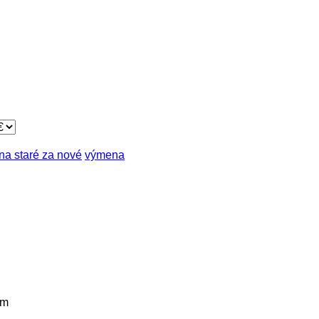
a staré za nové
výmena
km