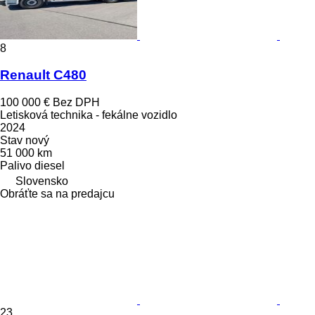
8
Renault C480
100 000 €
Bez DPH
Letisková technika - fekálne vozidlo
2024
Stav
nový
51 000 km
Palivo
diesel
Slovensko
Obráťte sa na predajcu
23