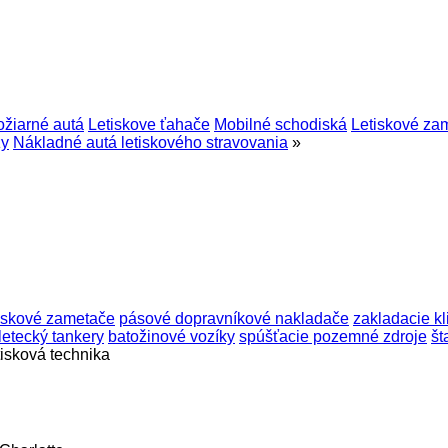
ožiarné autá
Letiskove ťahače
Mobilné schodiská
Letiskové za
zy
Nákladné autá letiskového stravovania
»
tiskové zametače
pásové dopravníkové nakladače
zakladacie kl
letecký tankery
batožinové vozíky
spúšťacie pozemné zdroje
št
tisková technika