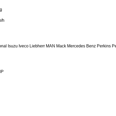
g
/h
onal
Isuzu
Iveco
Liebherr
MAN
Mack
Mercedes Benz
Perkins
P
HP