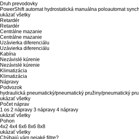
Druh prevodovky
PowerShift
automat
hydrostatická
manuálna
poloautomat
synch
ukázať všetky
Retardér
Retardér
Centrálne mazanie
Centrálne mazanie
Uzávierka diferenciálu
Uzávierka diferenciálu
Kabína
Nezávislé kúrenie
Nezávislé kúrenie
Klimatizácia
Klimatizácia
Nápravy
Podvozok
hydraulická
pneumatický/pneumatický
pružiny/pneumatický
pru
ukázať všetky
Počet náprav
1 os
2 nápravy
3 nápravy
4 nápravy
ukázať všetky
Pohon
4x2
4x4
6x6
8x6
8x8
ukázať všetky
Chýbajú vám nejaké filtre?