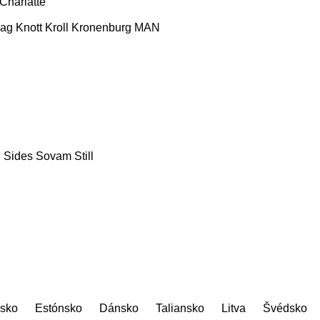
Charlatte
ag
Knott
Kroll
Kronenburg
MAN
g
Sides
Sovam
Still
sko
Estónsko
Dánsko
Taliansko
Litva
Švédsko