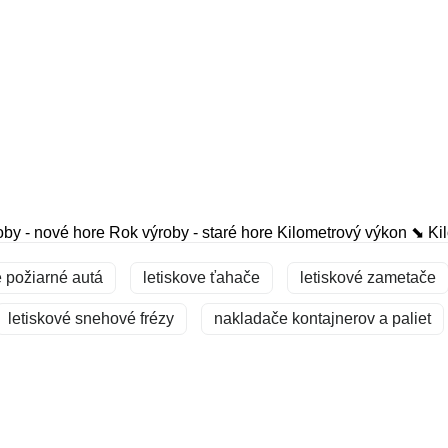
oby - nové hore
Rok výroby - staré hore
Kilometrový výkon ⬊
Ki
é požiarné autá
letiskove ťahače
letiskové zametače
letiskové snehové frézy
nakladače kontajnerov a paliet