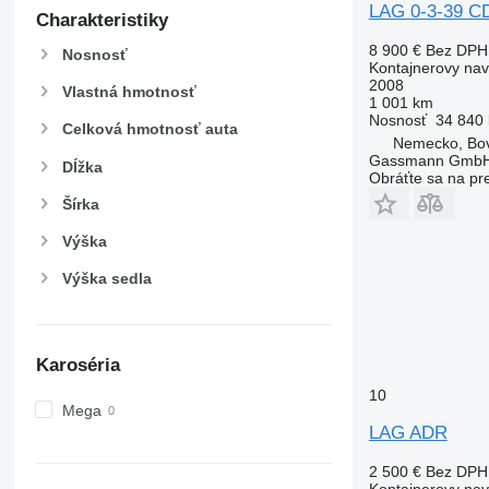
LAG 0-3-39 C
Charakteristiky
8 900 €
Bez DPH
Nosnosť
Kontajnerovy na
2008
Vlastná hmotnosť
1 001 km
Nosnosť
34 840 
Celková hmotnosť auta
Nemecko, Bo
Gassmann Gmb
Dĺžka
Obráťte sa na pr
Šírka
Výška
Výška sedla
Karoséria
10
Mega
LAG ADR
2 500 €
Bez DPH
Kontajnerovy na