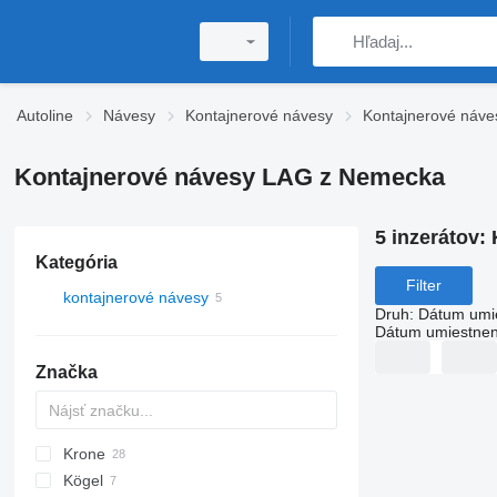
Autoline
Návesy
Kontajnerové návesy
Kontajnerové náv
Kontajnerové návesy LAG z Nemecka
5 inzerátov:
Kategória
Filter
kontajnerové návesy
Druh
:
Dátum umi
Dátum umiestnen
Značka
Krone
SDS
Kögel
SD