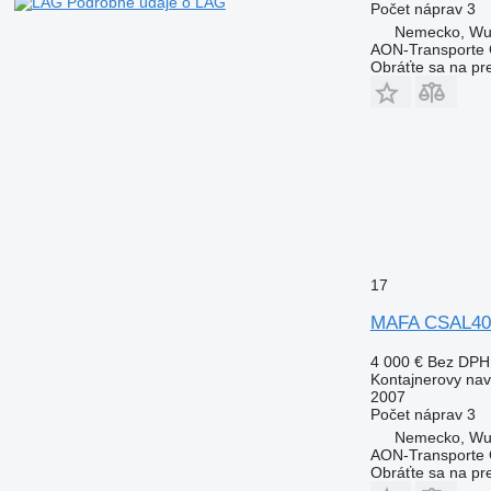
Podrobné údaje o LAG
Počet náprav
3
Nemecko, Wu
AON-Transporte
Obráťte sa na pr
17
MAFA CSAL40
4 000 €
Bez DPH
Kontajnerovy na
2007
Počet náprav
3
Nemecko, Wu
AON-Transporte
Obráťte sa na pr