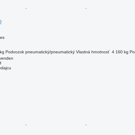
D
ves
kg
Podvozok
pneumatický/pneumatický
Vlastná hmotnosť
4 160 kg
Po
venden
H
edajcu