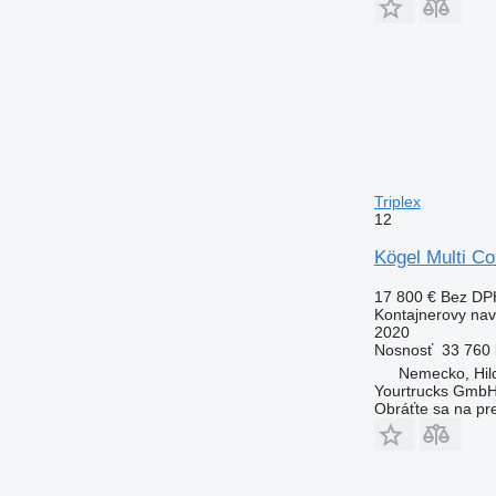
Triplex
12
Kögel Multi Co
17 800 €
Bez DP
Kontajnerovy na
2020
Nosnosť
33 760 
Nemecko, Hil
Yourtrucks Gmb
Obráťte sa na pr