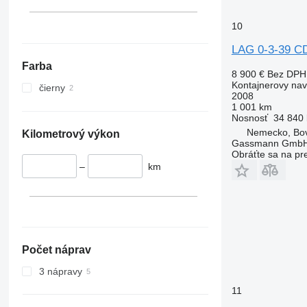
10
LAG 0-3-39 C
Farba
8 900 €
Bez DPH
Kontajnerovy na
čierny
2008
1 001 km
Nosnosť
34 840 
Nemecko, Bo
Kilometrový výkon
Gassmann Gmb
Obráťte sa na pr
–
km
Počet náprav
3 nápravy
11