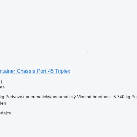
ntainer Chassis Port 45 Triplex
H
ves
kg
Podvozok
pneumatický/pneumatický
Vlastná hmotnosť
5 740 kg
Po
den
H
edajcu