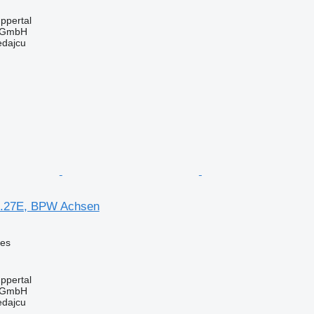
ppertal
 GmbH
edajcu
.27E, BPW Achsen
ves
ppertal
 GmbH
edajcu