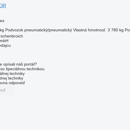
ADR
ves
kg
Podvozok
pneumatický/pneumatický
Vlastná hmotnosť
3 780 kg
Po
schenbroich
GmbH
edajcu
e opísali náš portál?
l so špeciálnou technikou
álnej techniky
lnej techniky
rávna odpoveď
veď