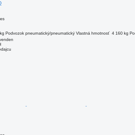
D
ves
kg
Podvozok
pneumatický/pneumatický
Vlastná hmotnosť
4 160 kg
Po
venden
H
edajcu
ves