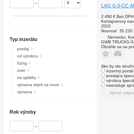
–
Leipzig
Česko
LAG 0-3-CC 
Rakúsko
2 490 €
Bez DPH
Kontajnerovy na
2015
Nosnosť
35 220 
Nemecko, Kor
Typ inzerátu
GWB TRUCKS 
Obráťte sa na pr
predaj
od výrobcu
lízing
Ako by ste stručn
úver
inzertný portá
predajca špeci
na splátky
výrobca špeciá
výmena staré za nové
neexistuje sp
výmena
Vybrať odpo
Rok výroby
–