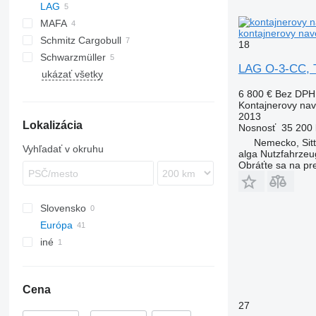
LAG
SDC
MAFA
0-3
kontajnerovy nav
Schmitz Cargobull
O-3
G-series
SL
0-3-39
18
Schwarzmüller
SCF
0-3-CC
LAG O-3-CC, T
ukázať všetky
SGF
SPA
6 800 €
Bez DPH
Kontajnerovy na
2013
Lokalizácia
Nosnosť
35 200 
Nemecko, Sit
Vyhľadať v okruhu
alga Nutzfahrze
Obráťte sa na pr
Slovensko
Európa
iné
Holandsko
Nemecko
Ukrajina
Bovenden
Litva
Cena
Sittensen
Belgicko
27
Korschenbroich
Poľsko