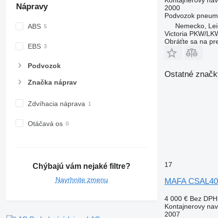
Nápravy
2000
Podvozok
pneuma
Nemecko, Lei
ABS
Victoria PKW/L
Obráťte sa na pr
EBS
Podvozok
Ostatné značk
Značka náprav
Zdvíhacia náprava
Otáčavá os
17
Chýbajú vám nejaké filtre?
Navrhnite zmenu
MAFA CSAL40.
4 000 €
Bez DPH
Kontajnerovy na
2007