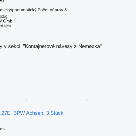
tický/pneumatický
Počet náprav
3
pzig
KW GmbH
edajcu
y v sekcii "Kontajnerové návesy z Nemecka"
27E, BPW Achsen, 3 Stück
ves