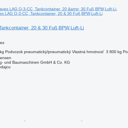
es LAG O-3-CC, Tankcontainer, 20 & 30 Fuß,BPW,Luft-Li
ankcontainer, 20 & 30 Fuß,BPW,Luft-Li
ves
kg
Podvozok
pneumatický/pneumatický
Vlastná hmotnosť
3 800 kg
Po
tensen
ug- und Baumaschinen GmbH & Co. KG
edajcu