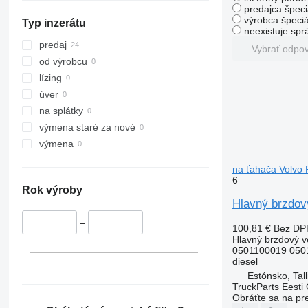
predajca špeci
výrobca špeciá
Typ inzerátu
neexistuje sp
predaj
Vybrať odpo
od výrobcu
lízing
úver
na splátky
výmena staré za nové
výmena
na ťahača Volvo
6
Rok výroby
Hlavný brzdov
–
100,81 €
Bez DP
Hlavný brzdový ve
0501100019 050
diesel
Estónsko, Tall
TruckParts Eesti
Obráťte sa na pr