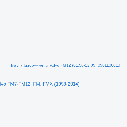
hlavný brzdový ventil Volvo FM12 (01.98-12.05) 0501100019
Volvo FM7-FM12, FM, FMX (1998-2014)