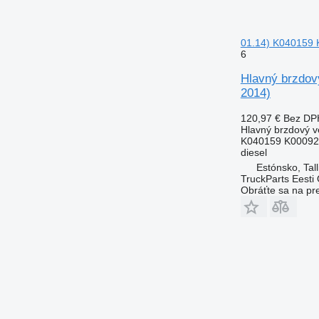
01.14) K040159 
6
Hlavný brzdo
2014)
120,97 €
Bez DP
Hlavný brzdový ve
K040159 K00092
diesel
Estónsko, Tall
TruckParts Eesti
Obráťte sa na pr