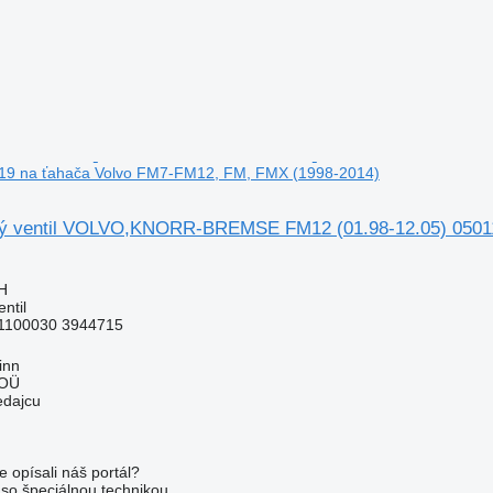
19 na ťahača Volvo FM7-FM12, FM, FMX (1998-2014)
vý ventil VOLVO,KNORR-BREMSE FM12 (01.98-12.05) 05011
H
ntil
1100030 3944715
inn
 OÜ
edajcu
e opísali náš portál?
l so špeciálnou technikou