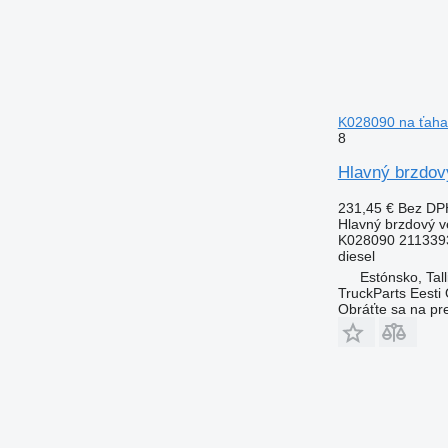
K028090 na ťaha
8
Hlavný brzdov
231,45 €
Bez DP
Hlavný brzdový ve
K028090 211339
diesel
Estónsko, Tall
TruckParts Eesti
Obráťte sa na pr