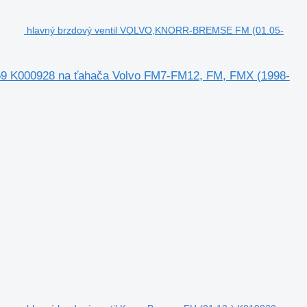
hlavný brzdový ventil VOLVO,KNORR-BREMSE FM (01.05-
9 K000928 na ťahača Volvo FM7-FM12, FM, FMX (1998-