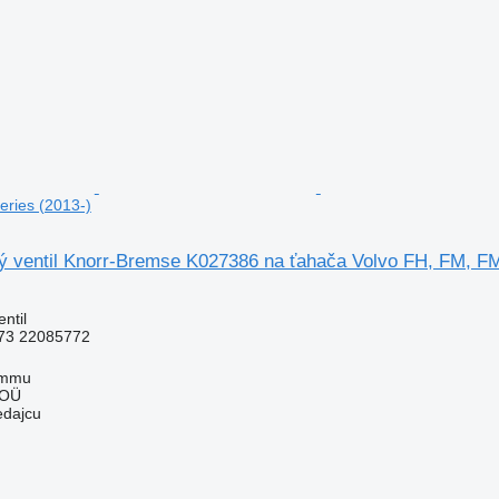
ries (2013-)
ý ventil Knorr-Bremse K027386 na ťahača Volvo FH, FM, FM
ntil
73 22085772
ummu
 OÜ
edajcu