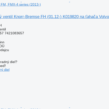
 FM, FMX-4 series (2013-)
ý ventil Knorr-Bremse FH (01.12-) K019820 na ťahača Volvo
H
ntil
57 7421083657
inn
 OÜ
edajcu
radný diel?
neď!
ý diel