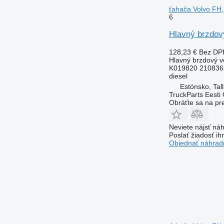
ťahača Volvo FH,
6
Hlavný brzdov
128,23 €
Bez DP
Hlavný brzdový ve
K019820 210836
diesel
Estónsko, Tall
TruckParts Eesti
Obráťte sa na pr
Neviete nájsť náh
Poslať žiadosť ih
Objednať náhradn