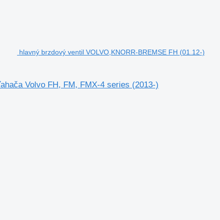
hlavný brzdový ventil VOLVO,KNORR-BREMSE FH (01.12-)
hača Volvo FH, FM, FMX-4 series (2013-)