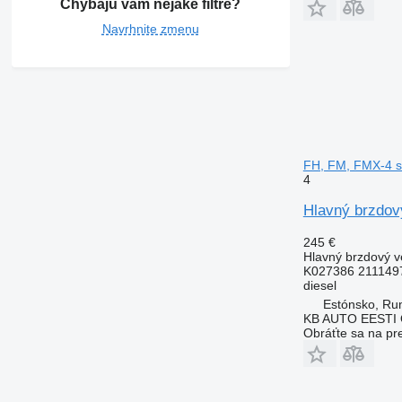
Chýbajú vám nejaké filtre?
Navrhnite zmenu
FH, FM, FMX-4 se
4
Hlavný brzdov
245 €
Hlavný brzdový ve
K027386 211149
diesel
Estónsko, R
KB AUTO EESTI
Obráťte sa na pr