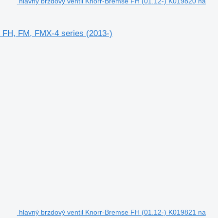
hlavný brzdový ventil Knorr-Bremse FH (01.12-) K019820 na
 FH, FM, FMX-4 series (2013-)
hlavný brzdový ventil Knorr-Bremse FH (01.12-) K019821 na