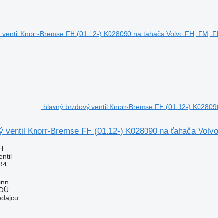
hlavný brzdový ventil Knorr-Bremse FH (01.12-) K02809
ý ventil Knorr-Bremse FH (01.12-) K028090 na ťahača Volvo
H
ntil
34
inn
 OÜ
edajcu