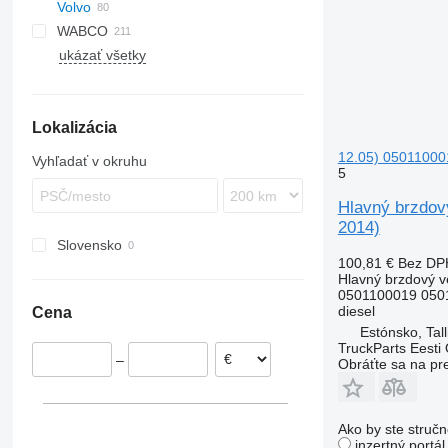
Volvo
TGA
Antos
K-series
G-series
WABCO
TGL
Arocs
Kerax
K-series
FH
ukázať všetky
TGM
Atego
Magnum
P-series
FL
FH12
TGS
Axor
Midlum
R-series
FM
FH13
FL6
TGX
Econic
Premium
FMX
FH16
FL7
FM7
Lokalizácia
VNL
FL10
FM9
FL12
FM12
12.05) 05011000
Vyhľadať v okruhu
5
FL 280
Hlavný brzdo
2014)
Slovensko
100,81 €
Bez DP
Hlavný brzdový ve
0501100019 050
diesel
Cena
Estónsko, Tall
TruckParts Eesti
–
Obráťte sa na pr
Ako by ste stručn
inzertný portá