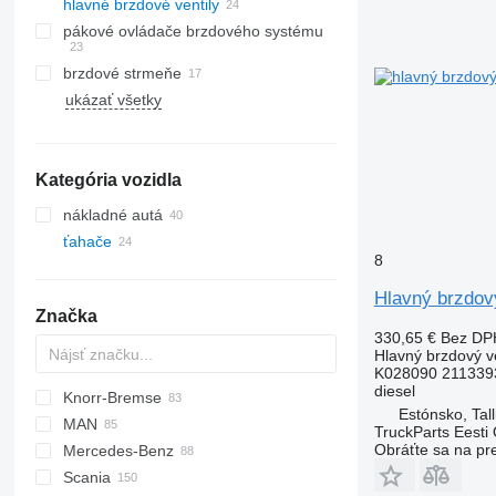
hlavné brzdové ventily
pákové ovládače brzdového systému
brzdové strmeňe
ukázať všetky
Kategória vozidla
nákladné autá
ťahače
8
Hlavný brzdov
Značka
330,65 €
Bez DP
Hlavný brzdový ve
K028090 211339
diesel
Knorr-Bremse
CF
EuroCargo
Estónsko, Tall
MAN
LF
S-Way
TruckParts Eesti
Obráťte sa na pr
Mercedes-Benz
XF
Stralis
F90
Scania
XG
Trakker
L2000
Actros
G-series