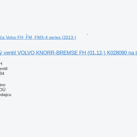
ča Volvo FH, FM, FMX-4 series (2013-)
ý ventil VOLVO,KNORR-BREMSE FH (01.12-) K028090 na ťa
H
ntil
34
inn
 OÜ
edajcu