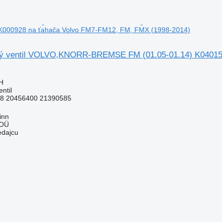
K000928 na ťahača Volvo FM7-FM12, FM, FMX (1998-2014)
vý ventil VOLVO,KNORR-BREMSE FM (01.05-01.14) K04015
H
ntil
8 20456400 21390585
inn
 OÜ
edajcu