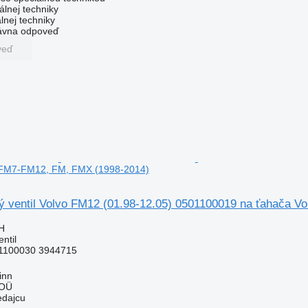
álnej techniky
lnej techniky
rávna odpoveď
veď
 FM7-FM12, FM, FMX (1998-2014)
ý ventil Volvo FM12 (01.98-12.05) 0501100019 na ťahača 
H
ntil
1100030 3944715
inn
 OÜ
edajcu