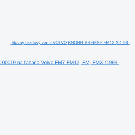
hlavný brzdový ventil VOLVO,KNORR-BREMSE FM12 (01.98-
00019 na ťahača Volvo FM7-FM12, FM, FMX (1998-