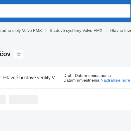
radné diely Volvo FMX
Brzdové systémy Volvo FMX
Hlavné brz
ačov
Druh
:
Dátum umiestnenia
v:
Hlavné brzdové ventily Volvo FMX na ťahačov
Dátum umiestnenia
Najdrahšie hore