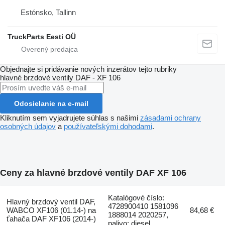
Estónsko, Tallinn
TruckParts Eesti OÜ
Objednajte si pridávanie nových inzerátov tejto rubriky
hlavné brzdové ventily
DAF - XF 106
Odosielanie na e-mail
Kliknutím sem vyjadrujete súhlas s našimi
zásadami ochrany
osobných údajov
a
používateľskými dohodami
.
Ceny za hlavné brzdové ventily DAF XF 106
Katalógové číslo:
Hlavný brzdový ventil DAF,
4728900410 1581096
WABCO XF106 (01.14-) na
84,68 €
1888014 2020257,
ťahača DAF XF106 (2014-)
palivo: diesel