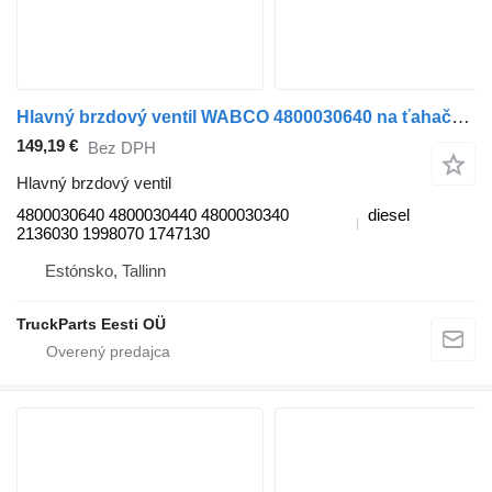
Hlavný brzdový ventil WABCO 4800030640 na ťahača DAF XF106 (2014-)
149,19 €
Bez DPH
Hlavný brzdový ventil
4800030640 4800030440 4800030340
diesel
2136030 1998070 1747130
Estónsko, Tallinn
TruckParts Eesti OÜ