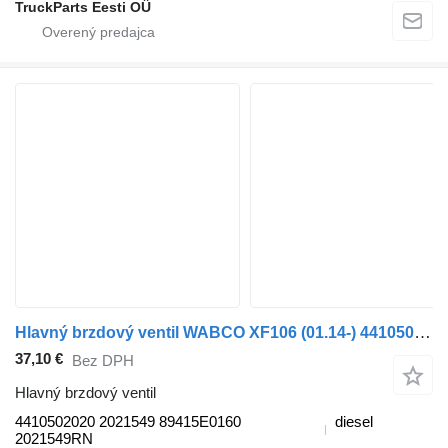
TruckParts Eesti OÜ
Hlavný brzdový ventil WABCO XF106 (01.14-) 4410502020 na ťahača DAF XF106 (2014-)
37,10 €
Bez DPH
Hlavný brzdový ventil
4410502020 2021549 89415E0160
diesel
2021549RN