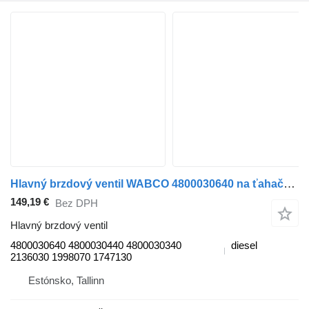
Hlavný brzdový ventil WABCO 4800030640 na ťahača DAF XF106 (2014-)
149,19 €
Bez DPH
Hlavný brzdový ventil
4800030640 4800030440 4800030340
diesel
2136030 1998070 1747130
Estónsko, Tallinn