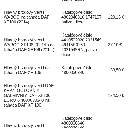
Hlavný brzdový ventil
Katalógové číslo:
WABCO na ťahača DAF
4802040310 1747137,
120,16 €
XF106 (2014)
palivo: diesel
Katalógové číslo:
Hlavný brzdový ventil
4410502020 2021549
WABCO XF106 (01.14-) na
89415E0160
37,10 €
ťahača DAF XF106 (2014-)
2021549RN, palivo:
diesel
Hlavný brzdový ventil na
Katalógové číslo:
138,50 €
ťahača DAF XF 106
4800030340
Hlavný brzdový ventil DAF
KRAN GOLOVNIY
GALMIVNIY DAF XF106
174,90 €
EURO 6 4800030340 na
ťahača DAF XF 106
Katalógové číslo:
4800030640
Hlavný brzdový ventil
4800030440