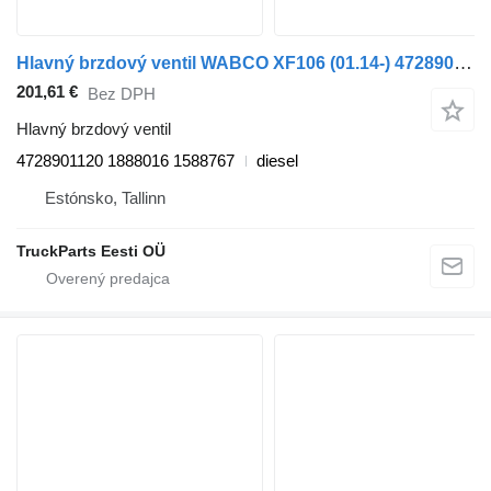
Hlavný brzdový ventil WABCO XF106 (01.14-) 4728901120 na ťahača DAF XF106 (2014-)
201,61 €
Bez DPH
Hlavný brzdový ventil
4728901120 1888016 1588767
diesel
Estónsko, Tallinn
TruckParts Eesti OÜ