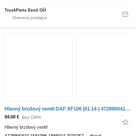
TruckParts Eesti OÜ
Hlavný brzdový ventil DAF XF106 (01.14-) 4728900410 na ťahača DAF XF106 (2014-)
84,68 €
Bez DPH
Hlavný brzdový ventil
4728900410 1581096 1888014 2020257
diesel