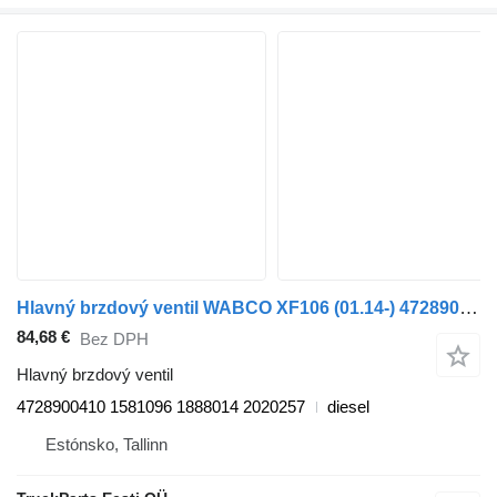
Hlavný brzdový ventil WABCO XF106 (01.14-) 4728900410 na ťahača DAF XF106 (2014-)
84,68 €
Bez DPH
Hlavný brzdový ventil
4728900410 1581096 1888014 2020257
diesel
Estónsko, Tallinn