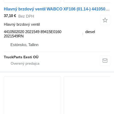
Hlavný brzdový ventil WABCO XF106 (01.14-) 4410502020 na ťahača DAF XF106 (2014-)
37,10 €
Bez DPH
Hlavný brzdový ventil
4410502020 2021549 89415E0160
diesel
2021549RN
Estónsko, Tallinn
TruckParts Eesti OÜ