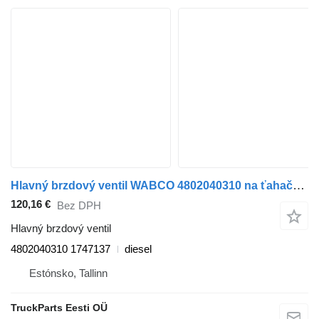
Hlavný brzdový ventil WABCO 4802040310 na ťahača DAF XF106 (2014)
120,16 €
Bez DPH
Hlavný brzdový ventil
4802040310 1747137
diesel
Estónsko, Tallinn
TruckParts Eesti OÜ