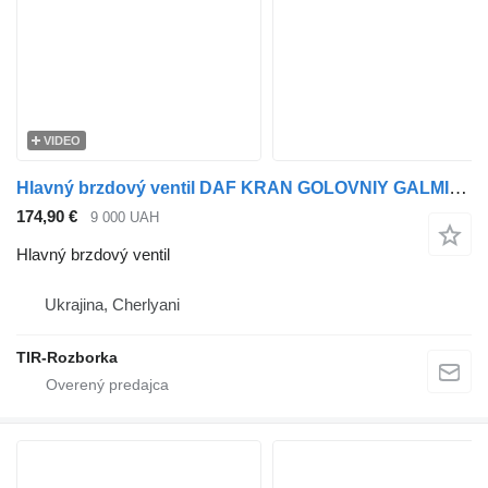
VIDEO
Hlavný brzdový ventil DAF KRAN GOLOVNIY GALMIVNIY DAF XF106 EURO 6 4800030340 na ťahača DAF XF 106
174,90 €
9 000 UAH
Hlavný brzdový ventil
Ukrajina, Cherlyani
TIR-Rozborka