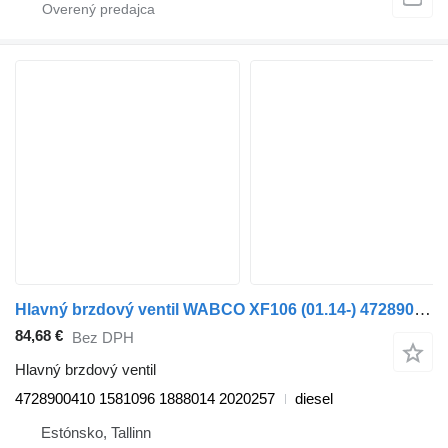
Hlavný brzdový ventil WABCO XF106 (01.14-) 4728900410 na ťahača DAF XF106 (01.14-)
84,68 €
Bez DPH
Hlavný brzdový ventil
4728900410 1581096 1888014 2020257
diesel
Estónsko, Tallinn