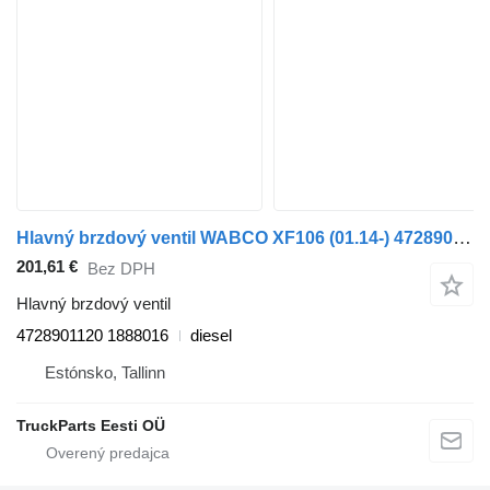
Hlavný brzdový ventil WABCO XF106 (01.14-) 4728901120 na ťahača DAF XF106 (2014-)
201,61 €
Bez DPH
Hlavný brzdový ventil
4728901120 1888016
diesel
Estónsko, Tallinn
TruckParts Eesti OÜ