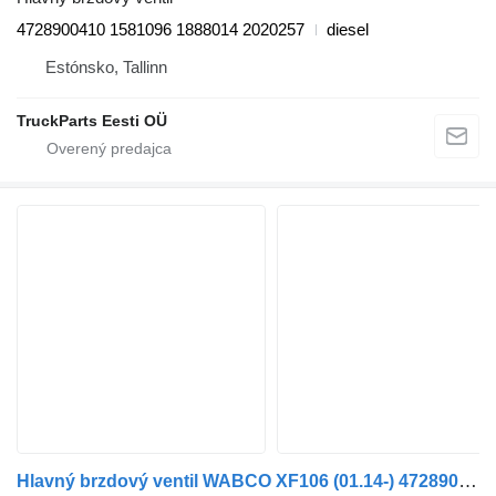
4728900410 1581096 1888014 2020257
diesel
Estónsko, Tallinn
TruckParts Eesti OÜ
Hlavný brzdový ventil WABCO XF106 (01.14-) 4728900410 na ťahača DAF XF106 (2014-)