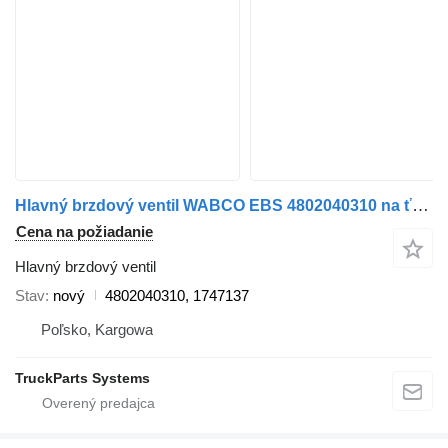
Hlavný brzdový ventil WABCO EBS 4802040310 na ťahača DAF XF 106
Cena na požiadanie
Hlavný brzdový ventil
Stav
nový
4802040310, 1747137
Poľsko, Kargowa
TruckParts Systems