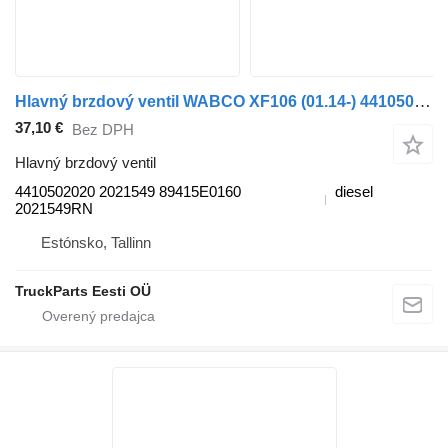
Hlavný brzdový ventil WABCO XF106 (01.14-) 4410502020 na ťahača DAF XF106 (2014-)
37,10 €
Bez DPH
Hlavný brzdový ventil
4410502020 2021549 89415E0160
diesel
2021549RN
Estónsko, Tallinn
TruckParts Eesti OÜ