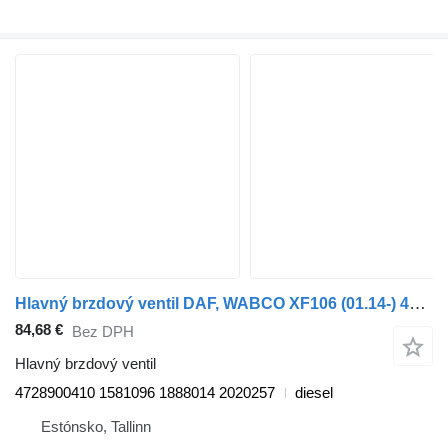
Hlavný brzdový ventil DAF, WABCO XF106 (01.14-) 4728900410 na ťahača DAF XF106 (2014-)
84,68 €
Bez DPH
Hlavný brzdový ventil
4728900410 1581096 1888014 2020257
diesel
Estónsko, Tallinn