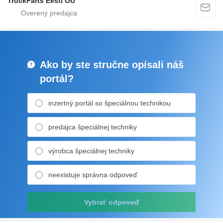
TruckParts Eesti OÜ
Ako by ste stručne opísali náš
portál?
inzertný portál so špeciálnou technikou
predajca špeciálnej techniky
výrobca špeciálnej techniky
neexistuje správna odpoveď
Vybrať odpoveď