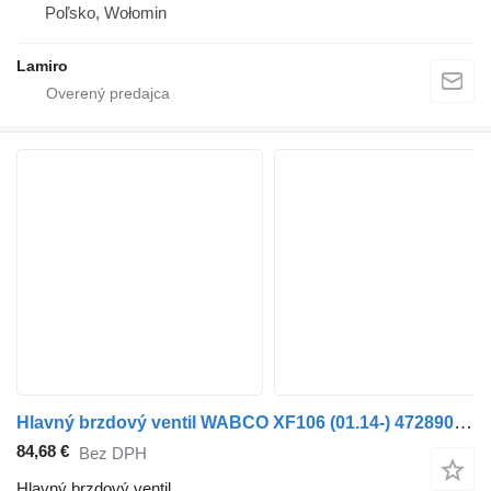
Poľsko, Wołomin
Lamiro
Hlavný brzdový ventil WABCO XF106 (01.14-) 4728900410 na ťahača DAF XF106 (2014-)
84,68 €
Bez DPH
Hlavný brzdový ventil