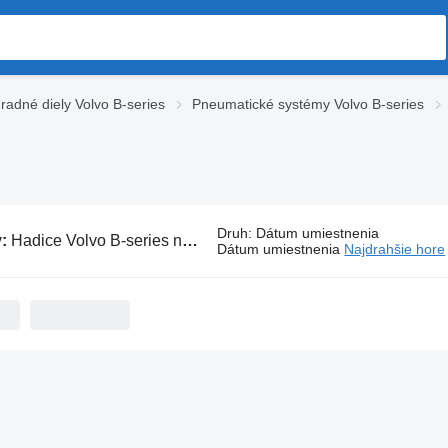
radné diely Volvo B-series
Pneumatické systémy Volvo B-series
Druh
:
Dátum umiestnenia
v:
Hadice Volvo B-series na autobusov
Dátum umiestnenia
Najdrahšie hore