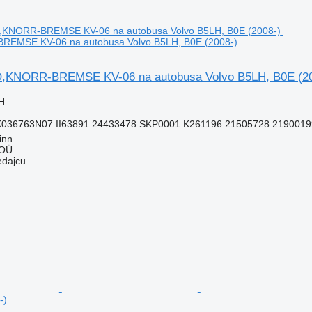
EMSE KV-06 na autobusa Volvo B5LH, B0E (2008-)
,KNORR-BREMSE KV-06 na autobusa Volvo B5LH, B0E (20
H
K036763N07 II63891 24433478 SKP0001 K261196 21505728 2190019
inn
 OÜ
edajcu
-)