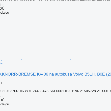
inn
 OÜ
edajcu
-)
,KNORR-BREMSE KV-06 na autobusa Volvo B5LH, B0E (20
H
K036763N07 II63891 24433478 SKP0001 K261196 21505728 2190019
inn
 OÜ
edajcu