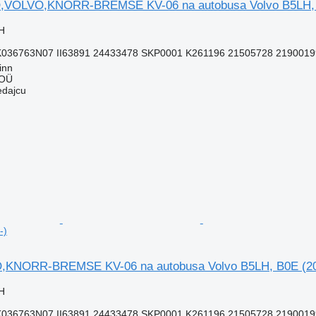
,VOLVO,KNORR-BREMSE KV-06 na autobusa Volvo B5LH, 
H
K036763N07 II63891 24433478 SKP0001 K261196 21505728 2190019
inn
 OÜ
edajcu
-)
,KNORR-BREMSE KV-06 na autobusa Volvo B5LH, B0E (20
H
K036763N07 II63891 24433478 SKP0001 K261196 21505728 2190019