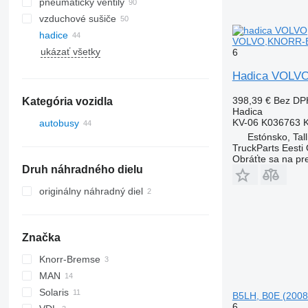
pneumatický ventily
vzduchové sušiče
hadice
VOLVO,KNORR-BR
ukázať všetky
6
Hadica VOLVO
398,39 €
Bez DP
Kategória vozidla
Hadica
KV-06 K036763 
autobusy
Estónsko, Tall
TruckParts Eesti
Obráťte sa na pr
Druh náhradného dielu
originálny náhradný diel
Značka
Knorr-Bremse
MAN
Solaris
B5LH, B0E (2008
6