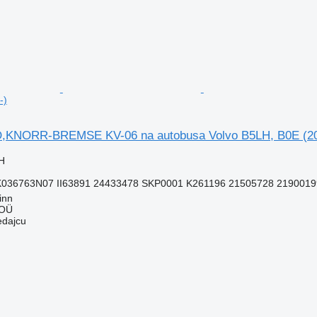
-)
,KNORR-BREMSE KV-06 na autobusa Volvo B5LH, B0E (20
H
K036763N07 II63891 24433478 SKP0001 K261196 21505728 2190019
inn
 OÜ
edajcu