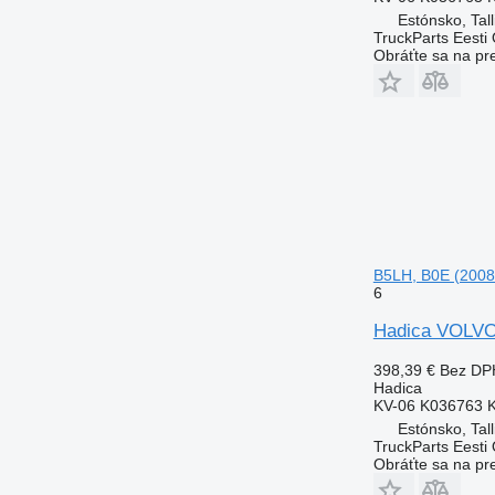
Estónsko, Tall
TruckParts Eesti
Obráťte sa na pr
B5LH, B0E (2008
6
Hadica VOLVO
398,39 €
Bez DP
Hadica
KV-06 K036763 
Estónsko, Tall
TruckParts Eesti
Obráťte sa na pr