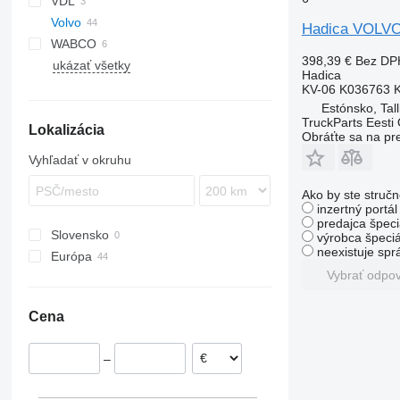
VDL
Alpino
Volvo
Urbino
Hadica VOLVO
WABCO
B-series
398,39 €
Bez DP
ukázať všetky
B7
Hadica
B9
KV-06 K036763 
B10
Estónsko, Tall
TruckParts Eesti
Lokalizácia
B12
Obráťte sa na pr
Vyhľadať v okruhu
Ako by ste stručn
inzertný portá
predajca špeci
Slovensko
výrobca špeciá
neexistuje sp
Európa
Vybrať odpo
Estónsko
Rumunsko
Cena
–