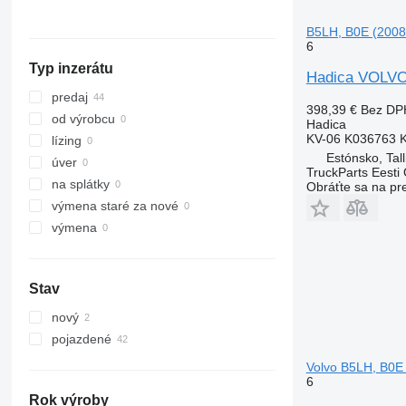
B5LH, B0E (2008
6
Typ inzerátu
Hadica VOLVO
predaj
398,39 €
Bez DP
od výrobcu
Hadica
KV-06 K036763 
lízing
Estónsko, Tall
úver
TruckParts Eesti
na splátky
Obráťte sa na pr
výmena staré za nové
výmena
Stav
nový
pojazdené
Volvo B5LH, B0E 
6
Rok výroby