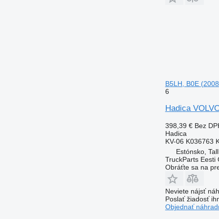
B5LH, B0E (2008
6
Hadica VOLVO
398,39 €
Bez DP
Hadica
KV-06 K036763 
Estónsko, Tall
TruckParts Eesti
Obráťte sa na pr
Neviete nájsť náh
Poslať žiadosť ih
Objednať náhradn