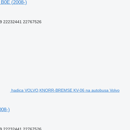
B0E (2008-)
9 22232441 22767526
hadica VOLVO,KNORR-BREMSE KV-06 na autobusa Volvo
08-)
9 22232441 22767526