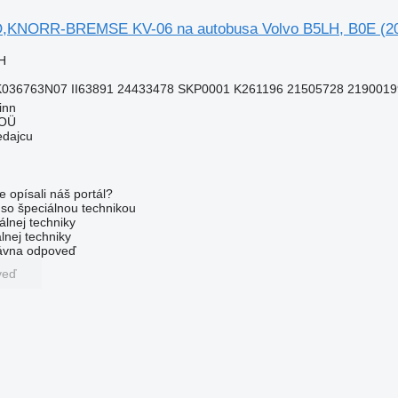
,KNORR-BREMSE KV-06 na autobusa Volvo B5LH, B0E (20
H
K036763N07 II63891 24433478 SKP0001 K261196 21505728 2190019
inn
 OÜ
edajcu
e opísali náš portál?
l so špeciálnou technikou
álnej techniky
lnej techniky
rávna odpoveď
veď