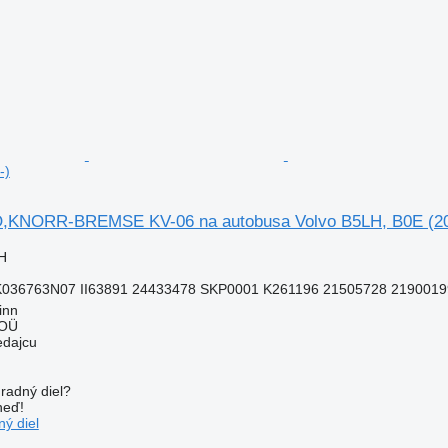
-)
,KNORR-BREMSE KV-06 na autobusa Volvo B5LH, B0E (20
H
K036763N07 II63891 24433478 SKP0001 K261196 21505728 2190019
inn
 OÜ
edajcu
radný diel?
neď!
ý diel