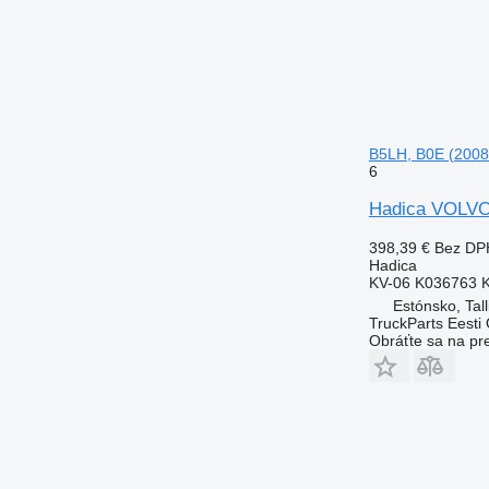
B5LH, B0E (2008
6
Hadica VOLVO
398,39 €
Bez DP
Hadica
KV-06 K036763 
Estónsko, Tall
TruckParts Eesti
Obráťte sa na pr