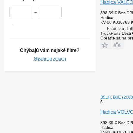
Hadica VALEO
–
398,39 €
Bez DP
Hadica
KV-06 K036763 
Estónsko, Tall
TruckParts Eesti
Obráťte sa na pr
Chýbajú vám nejaké filtre?
Navrhnite zmenu
B5LH, B0E (2008
6
Hadica VOLVO
398,39 €
Bez DP
Hadica
KV-06 K036763 