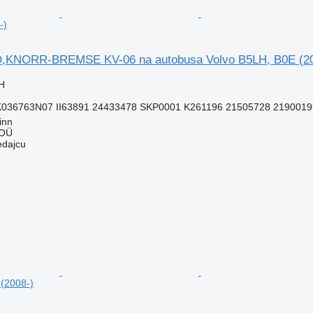
-)
,KNORR-BREMSE KV-06 na autobusa Volvo B5LH, B0E (20
H
K036763N07 II63891 24433478 SKP0001 K261196 21505728 2190019
inn
 OÜ
edajcu
(2008-)