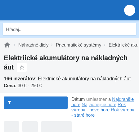
Náhradné diely
Pneumatické systémy
Elektriické ak
Elektriické akumulátory na nákladných
áut
166 inzerátov:
Elektriické akumulátory na nákladných áut
Cena:
30 € - 290 €
Dátum umiestnenia
Najdrahšie
hore
Najlacnejšie hore
Rok
výroby - nové hore
Rok výroby
- staré hore