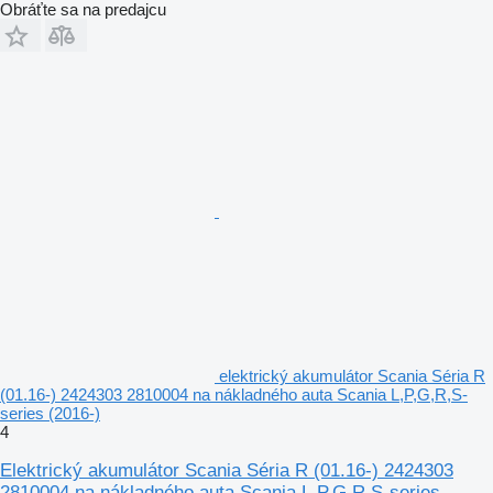
Obráťte sa na predajcu
elektrický akumulátor Scania Séria R
(01.16-) 2424303 2810004 na nákladného auta Scania L,P,G,R,S-
series (2016-)
4
Elektrický akumulátor Scania Séria R (01.16-) 2424303
2810004 na nákladného auta Scania L,P,G,R,S-series