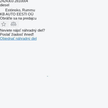
2424303 2810004
diesel
Estónsko, Rummu
KB AUTO EESTI OÜ
Obráťte sa na predajcu
Neviete nájsť náhradný diel?
Poslať žiadosť ihneď!
Objednať náhradný diel