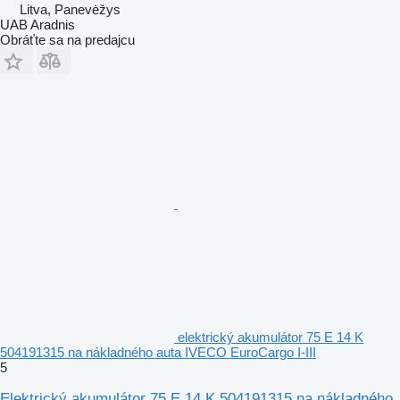
Litva, Panevėžys
UAB Aradnis
Obráťte sa na predajcu
elektrický akumulátor 75 E 14 K
504191315 na nákladného auta IVECO EuroCargo I-III
5
Elektrický akumulátor 75 E 14 K 504191315 na nákladného