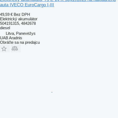
auta IVECO EuroCargo I-III
49,59 €
Bez DPH
Elektrický akumulátor
504191315, 4842678
diesel
Litva, Panevėžys
UAB Aradnis
Obráťte sa na predajcu