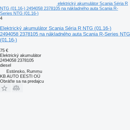
elektrický akumulátor Scania Séria R
NTG (01.16-) 2494058 2378105 na nákladného auta Scania R-
Series NTG (01.16-)
4
Elektrický akumulátor Scania Séria R NTG (01.16-)
2494058 2378105 na nákladného auta Scania R-Series NTG
(01.16-)
75 €
Elektrický akumulátor
2494058 2378105
diesel
Estónsko, Rummu
KB AUTO EESTI OÜ
Obráťte sa na predajcu