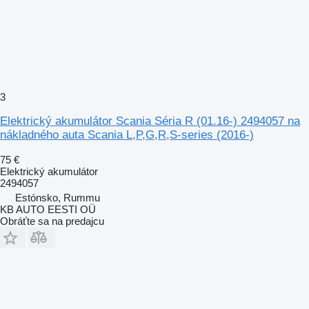
3
Elektrický akumulátor Scania Séria R (01.16-) 2494057 na
nákladného auta Scania L,P,G,R,S-series (2016-)
75 €
Elektrický akumulátor
2494057
Estónsko, Rummu
KB AUTO EESTI OÜ
Obráťte sa na predajcu