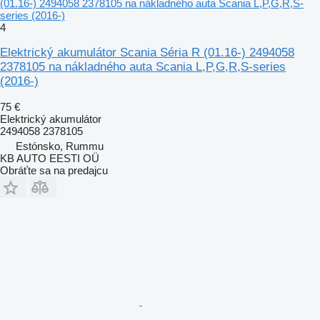
(01.16-) 2494058 2378105 na nákladného auta Scania L,P,G,R,S-
series (2016-)
4
Elektrický akumulátor Scania Séria R (01.16-) 2494058
2378105 na nákladného auta Scania L,P,G,R,S-series
(2016-)
75 €
Elektrický akumulátor
2494058 2378105
Estónsko, Rummu
KB AUTO EESTI OÜ
Obráťte sa na predajcu