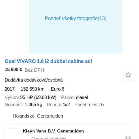
Opel VIVARO 1.6 l2 dubbel cabine ac!
15 900 €
Bez DPH
Dodávka dodávková/osobná
2017
152 693 km
Euro 6
Výkon
95 HP (69.83 kW)
Palivo
diesel
Nosnosť
1 065 kg
Pohon
4x2
Počet miest
6
Holandsko, Genemuiden
Kleyn Vans B.V. Genemuiden