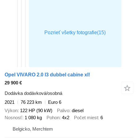
Opel VIVARO 2.0 l3 dubbel cabine xl!
29 900 €
Dodávka dodávková/osobná
2021
76 223 km
Euro 6
Výkon
122 HP (90 kW)
Palivo
diesel
Nosnosť
1 080 kg
Pohon
4x2
Počet miest
6
Belgicko, Merchtem