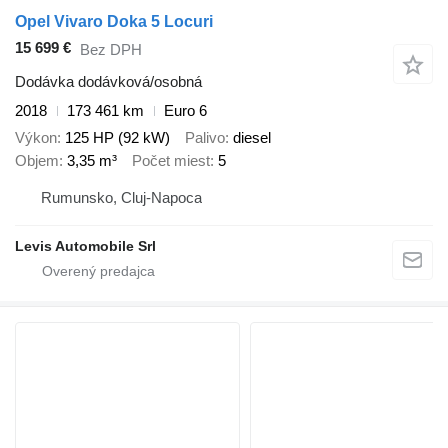
Opel Vivaro Doka 5 Locuri
15 699 €
Bez DPH
Dodávka dodávková/osobná
2018
173 461 km
Euro 6
Výkon
125 HP (92 kW)
Palivo
diesel
Objem
3,35 m³
Počet miest
5
Rumunsko, Cluj-Napoca
Levis Automobile Srl