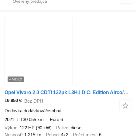
VIDEO
Opel Vivaro 2.0 CDTI 122pk L3H1 D.C. Edition Airco/Navi/Camera 07-202
16 950 €
Bez DPH
Dodávka dodávková/osobná
2021
130 055 km
Euro 6
Výkon
122 HP (90 kW)
Palivo
diesel
Nosnosť
1 215 kg
Pohon
4x2
Počet miest
6