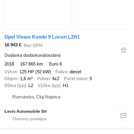
Opel Vivaro Kombi 9 Locuri L2H1
16 943 €
Bez DPH
Dodávka dodávková/osobná
2018
167 665 km
Euro 6
Výkon
125 HP (92 kW)
Palivo
diesel
Objem
1,6 m³
Pohon
4x2
Počet miest
9
Dĺžka (typ)
L2
Výška (typ)
H1
Rumunsko, Cluj-Napoca
Levis Automobile Srl