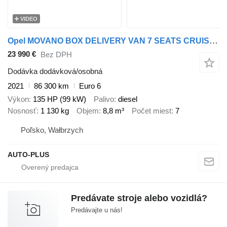
VIDEO
Opel MOVANO BOX DELIVERY VAN 7 SEATS CRUISE CONTROL LED LIGHTS AIR CO
23 990 €
Bez DPH
Dodávka dodávková/osobná
2021
86 300 km
Euro 6
Výkon
135 HP (99 kW)
Palivo
diesel
Nosnosť
1 130 kg
Objem
8,8 m³
Počet miest
7
Poľsko, Wałbrzych
AUTO-PLUS
Predávate stroje alebo vozidlá?
Predávajte u nás!