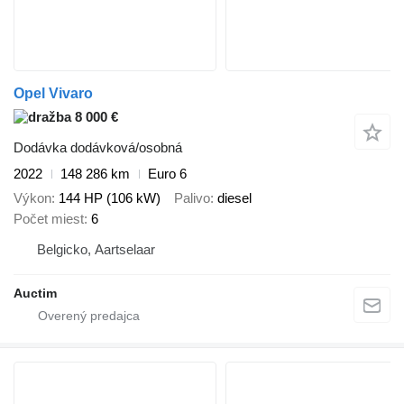
Opel Vivaro
8 000 €
Dodávka dodávková/osobná
2022
148 286 km
Euro 6
Výkon
144 HP (106 kW)
Palivo
diesel
Počet miest
6
Belgicko, Aartselaar
Auctim