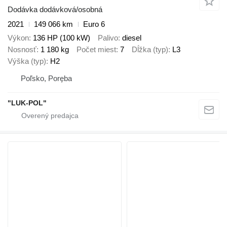
Dodávka dodávková/osobná
2021
149 066 km
Euro 6
Výkon
136 HP (100 kW)
Palivo
diesel
Nosnosť
1 180 kg
Počet miest
7
Dĺžka (typ)
L3
Výška (typ)
H2
Poľsko, Poręba
"LUK-POL"