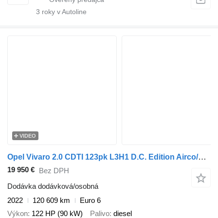
3
roky v Autoline
VIDEO
Opel Vivaro 2.0 CDTI 123pk L3H1 D.C. Edition Airco/Navi/Camera 05-202
19 950 €
Bez DPH
Dodávka dodávková/osobná
2022
120 609 km
Euro 6
Výkon
122 HP (90 kW)
Palivo
diesel