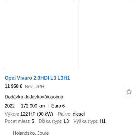
Opel Vivaro 2.0HDI L3 L3H1
11 950 €
Bez DPH
Dodávka dodávková/osobná
2022
172 000 km
Euro 6
Výkon
122 HP (90 kW)
Palivo
diesel
Počet miest
5
Dĺžka (typ)
L3
Výška (typ)
H1
Holandsko, Joure