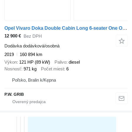
Opel Vivaro Doka Double Cabin Long 6-seater One Owner
12 900 €
Bez DPH
Dodávka dodávková/osobná
2019
160 894 km
Výkon
121 HP (89 kW)
Palivo
diesel
Nosnosť
971 kg
Počet miest
6
Poľsko, Bralin k/Kępna
P.W. GRIB