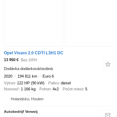
Opel Vivaro 2.0 CDTI L3H1 DC
13 950 €
Bez DPH
Dodávka dodávková/osobná
2020
194 811 km
Euro 6
Výkon
122 HP (90 kW)
Palivo
diesel
Nosnosť
1 166 kg
Pohon
4x2
Počet miest
5
Holandsko, Houten
Autobedrijf Verweij