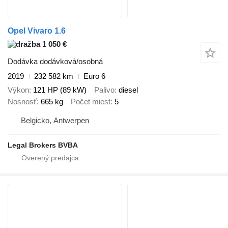
Opel Vivaro 1.6
1 050 €
Dodávka dodávková/osobná
2019
232 582 km
Euro 6
Výkon
121 HP (89 kW)
Palivo
diesel
Nosnosť
665 kg
Počet miest
5
Belgicko, Antwerpen
Legal Brokers BVBA