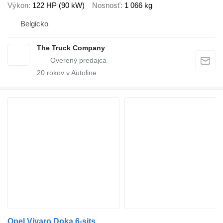
Výkon
122 HP (90 kW)
Nosnosť
1 066 kg
Belgicko
The Truck Company
20
rokov v Autoline
Opel Vivaro Doka 6-sits