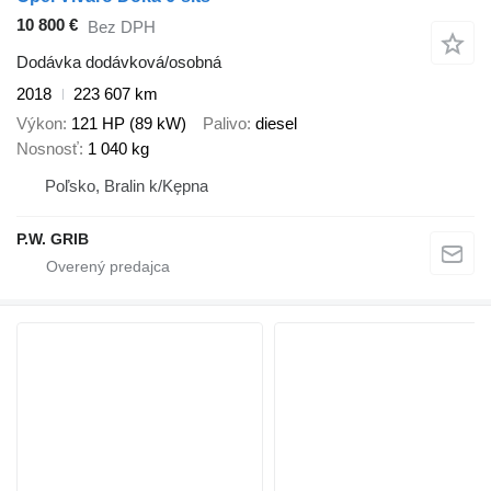
10 800 €
Bez DPH
Dodávka dodávková/osobná
2018
223 607 km
Výkon
121 HP (89 kW)
Palivo
diesel
Nosnosť
1 040 kg
Poľsko, Bralin k/Kępna
P.W. GRIB