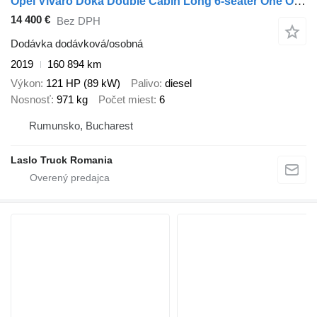
Opel Vivaro Doka Double Cabin Long 6-seater One Owner
14 400 €
Bez DPH
Dodávka dodávková/osobná
2019
160 894 km
Výkon
121 HP (89 kW)
Palivo
diesel
Nosnosť
971 kg
Počet miest
6
Rumunsko, Bucharest
Laslo Truck Romania