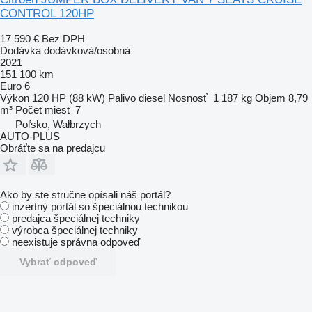
CONTROL 120HP
17 590 €
Bez DPH
Dodávka dodávková/osobná
2021
151 100 km
Euro 6
Výkon
120 HP (88 kW)
Palivo
diesel
Nosnosť
1 187 kg
Objem
8,79
m³
Počet miest
7
Poľsko, Wałbrzych
AUTO-PLUS
Obráťte sa na predajcu
Ako by ste stručne opísali náš portál?
inzertný portál so špeciálnou technikou
predajca špeciálnej techniky
výrobca špeciálnej techniky
neexistuje správna odpoveď
Vybrať odpoveď