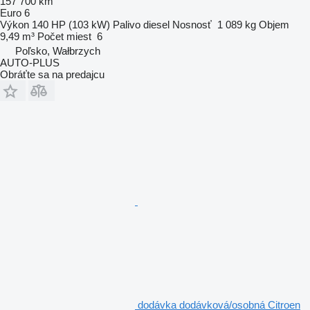
157 700 km
Euro 6
Výkon
140 HP (103 kW)
Palivo
diesel
Nosnosť
1 089 kg
Objem
9,49 m³
Počet miest
6
Poľsko, Wałbrzych
AUTO-PLUS
Obráťte sa na predajcu
dodávka dodávková/osobná Citroen