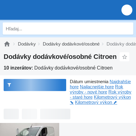
Dodávky
Dodávky dodávkové/osobné
Dodávky dodáv
Dodávky dodávkové/osobné Citroen
10 inzerátov:
Dodávky dodávkové/osobné Citroen
Dátum umiestnenia
Najdrahšie
hore
Najlacnejšie hore
Rok
výroby - nové hore
Rok výroby
- staré hore
Kilometrový výkon
⬊
Kilometrový výkon ⬈