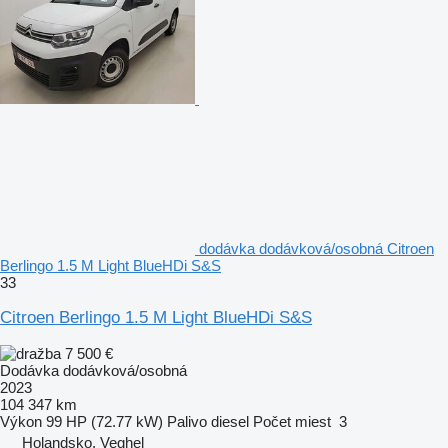
dodávka dodávková/osobná Citroen
Berlingo 1.5 M Light BlueHDi S&S
33
Citroen Berlingo 1.5 M Light BlueHDi S&S
7 500 €
Dodávka dodávková/osobná
2023
104 347 km
Výkon
99 HP (72.77 kW)
Palivo
diesel
Počet miest
3
Holandsko, Veghel