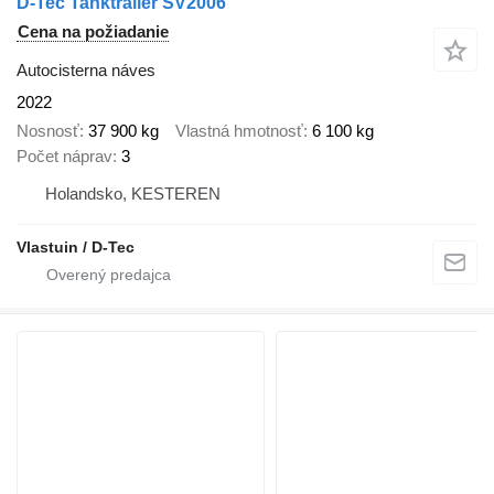
D-Tec Tanktrailer SV2006
Cena na požiadanie
Autocisterna náves
2022
Nosnosť
37 900 kg
Vlastná hmotnosť
6 100 kg
Počet náprav
3
Holandsko, KESTEREN
Vlastuin / D-Tec