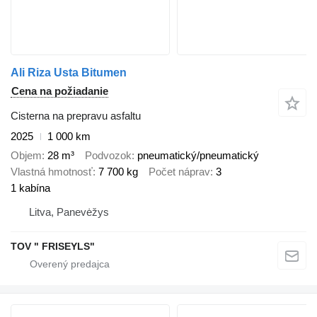
Ali Riza Usta Bitumen
Cena na požiadanie
Cisterna na prepravu asfaltu
2025
1 000 km
Objem
28 m³
Podvozok
pneumatický/pneumatický
Vlastná hmotnosť
7 700 kg
Počet náprav
3
1 kabína
Litva, Panevėžys
TOV " FRISEYLS"