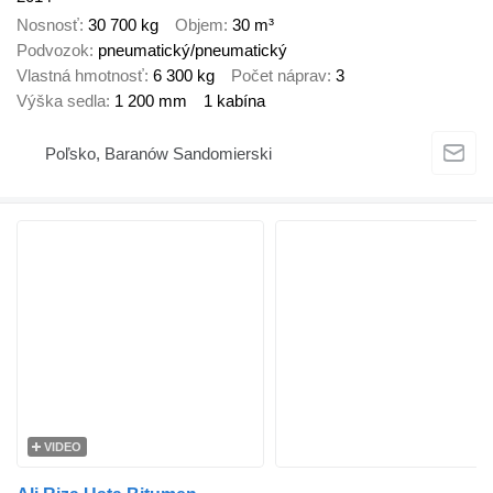
Nosnosť
30 700 kg
Objem
30 m³
Podvozok
pneumatický/pneumatický
Vlastná hmotnosť
6 300 kg
Počet náprav
3
Výška sedla
1 200 mm
1 kabína
Poľsko, Baranów Sandomierski
VIDEO