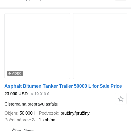
VIDEO
Asphalt Bitumen Tanker Trailer 50000 L for Sale Price
23 000 USD
≈ 19 910 €
Cisterna na prepravu asfaltu
Objem
50 000 l
Podvozok
pružiny/pružiny
Počet náprav
3
1 kabína
Čína, Jinan