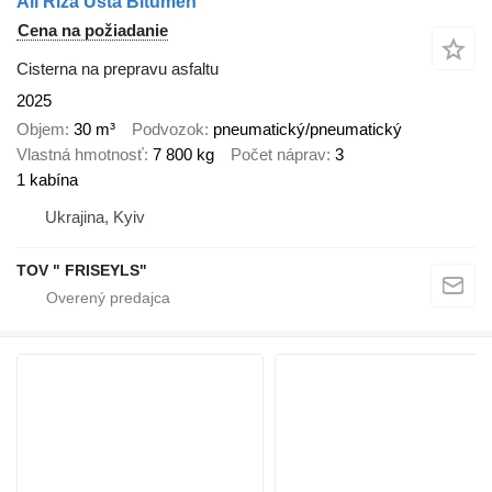
Ali Riza Usta Bitumen
Cena na požiadanie
Cisterna na prepravu asfaltu
2025
Objem
30 m³
Podvozok
pneumatický/pneumatický
Vlastná hmotnosť
7 800 kg
Počet náprav
3
1 kabína
Ukrajina, Kyiv
TOV " FRISEYLS"