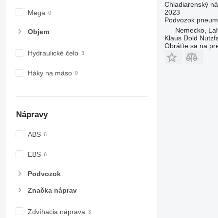
Chladiarenský n
2023
Mega
Podvozok
pneuma
Nemecko, La
Objem
Klaus Dold Nutz
Obráťte sa na pr
Hydraulické čelo
Háky na mäso
Nápravy
ABS
EBS
Podvozok
Značka náprav
Zdvíhacia náprava