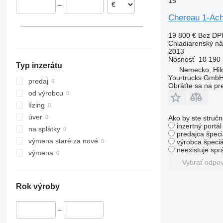
15
–
Dusseldorf
Belgicko
Chereau 1-Ac
Hilden
Francúzsko
Karlsruhe
Rumunsko
19 800 €
Bez DP
Chladiarenský n
ukázať všetky
2013
Nosnosť
10 190 
Typ inzerátu
Nemecko, Hil
Yourtrucks Gmb
predaj
Obráťte sa na pr
od výrobcu
lízing
úver
Ako by ste stručn
inzertný portá
na splátky
predajca špeci
výmena staré za nové
výrobca špeciá
neexistuje sp
výmena
Vybrať odpo
Rok výroby
–