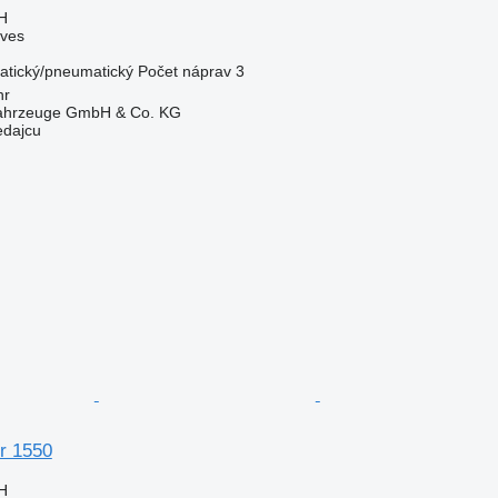
H
áves
tický/pneumatický
Počet náprav
3
hr
fahrzeuge GmbH & Co. KG
edajcu
r 1550
H