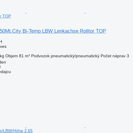
or TOP
50Mt.City Bi-Temp LBW Lenkachse Rolltor TOP
H
áves
kg
Objem
81 m³
Podvozok
pneumatický/pneumatický
Počet náprav
3
den
H
edajcu
se/LBW/Höhe 2.65