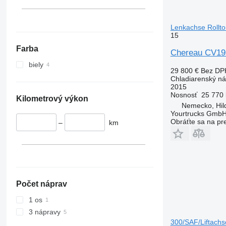
Lenkachse Rollt
15
Farba
Chereau CV19
biely
29 800 €
Bez DP
Chladiarenský n
2015
Nosnosť
25 770 
Kilometrový výkon
Nemecko, Hil
Yourtrucks Gmb
Obráťte sa na pr
–
km
Počet náprav
1 os
3 nápravy
300/SAF/Liftach