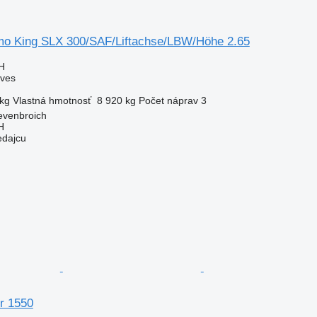
o King SLX 300/SAF/Liftachse/LBW/Höhe 2.65
H
áves
kg
Vlastná hmotnosť
8 920 kg
Počet náprav
3
venbroich
H
edajcu
r 1550