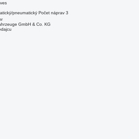
áves
tický/pneumatický
Počet náprav
3
hr
fahrzeuge GmbH & Co. KG
edajcu