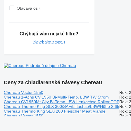
Otáčavá os
Chýbajú vám nejaké filtre?
Navrhnite zmenu
Podrobné údaje o Chereau
Ceny za chladiarenské návesy Chereau
Chereau Vector 1550
Rok: 
Chereau 1-Achs CV 1950 Bi-Multi-Temp. LBW TW Strom
Rok: 2
Chereau CV1950Mt.City Bi-Temp LBW Lenkachse Rolltor TOP
Rok: 2
Chereau Thermo King SLX 300/SAF/Liftachse/LBW/Höhe 2.65
Rok: 2
Chereau Thermo King SLXi 200 Fleischer Meat Viande
Rok: 2
Chereau Vector 1550
Rok: 