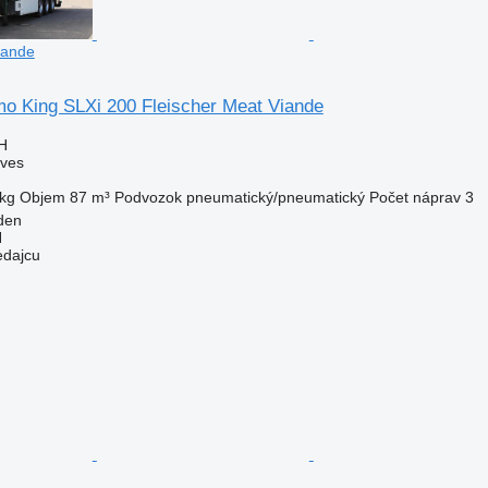
iande
o King SLXi 200 Fleischer Meat Viande
H
áves
kg
Objem
87 m³
Podvozok
pneumatický/pneumatický
Počet náprav
3
den
H
edajcu