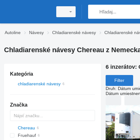
Autoline
Návesy
Chladiarenské návesy
Chladiarenské ná
Chladiarenské návesy Chereau z Nemeck
6 inzerátov:
Kategória
Filter
chladiarenské návesy
Druh
:
Dátum umi
Dátum umiestnen
Značka
Chereau
AS
Fruehauf
T-series