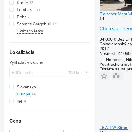
Krone
Lamberet
SD
ZVKA
Fleischer Meat V
Rohr
SDR
LVFS
MPS
14
Schmitz Cargobull
TKS
SR2
Chereau Therm
ukázať všetky
KO
SPA
F-series
MEGA
34 800 €
Bez DP
Chladiarenský n
S-series
2017
Lokalizácia
SCB
Nosnosť
27 080 
SKO
Nemecko, Hil
Vyhľadať v okruhu
Yourtrucks Gmb
Obráťte sa na pr
Slovensko
Európa
iné
Holandsko
Španielsko
Ukrajina
Poľsko
Cena
Portugalsko
LBW TW Strom
Nemecko