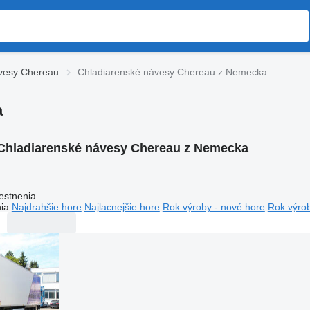
vesy Chereau
Chladiarenské návesy Chereau z Nemecka
a
Chladiarenské návesy Chereau z Nemecka
estnenia
ia
Najdrahšie hore
Najlacnejšie hore
Rok výroby - nové hore
Rok výrob