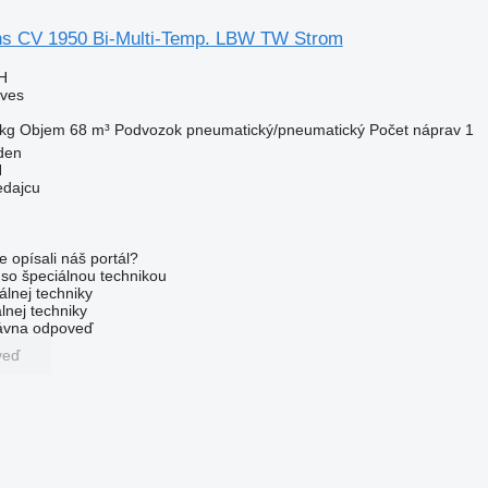
hs CV 1950 Bi-Multi-Temp. LBW TW Strom
H
áves
kg
Objem
68 m³
Podvozok
pneumatický/pneumatický
Počet náprav
1
den
H
edajcu
e opísali náš portál?
l so špeciálnou technikou
álnej techniky
lnej techniky
rávna odpoveď
veď