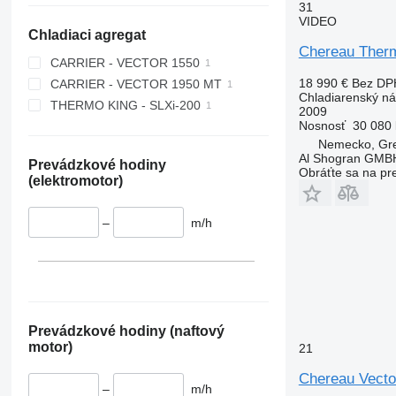
31
VIDEO
Chladiaci agregat
Chereau Therm
CARRIER - VECTOR 1550
18 990 €
Bez DP
CARRIER - VECTOR 1950 MT
Chladiarenský n
THERMO KING - SLXi-200
2009
Nosnosť
30 080 
Nemecko, Gre
Al Shogran GMB
Prevádzkové hodiny
Obráťte sa na pr
(elektromotor)
–
m/h
Prevádzkové hodiny (naftový
motor)
21
Chereau Vecto
–
m/h