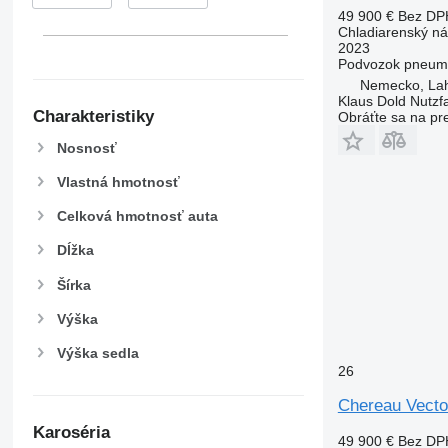
49 900 €
Bez DP
Chladiarenský n
2023
Podvozok
pneuma
Nemecko, La
Klaus Dold Nutz
Charakteristiky
Obráťte sa na pr
Nosnosť
Vlastná hmotnosť
Celková hmotnosť auta
Dĺžka
Šírka
Výška
Výška sedla
26
Chereau Vecto
Karoséria
49 900 €
Bez DP