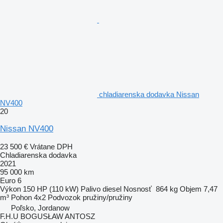
chladiarenska dodavka Nissan
NV400
20
Nissan NV400
23 500 €
Vrátane DPH
Chladiarenska dodavka
2021
95 000 km
Euro 6
Výkon
150 HP (110 kW)
Palivo
diesel
Nosnosť
864 kg
Objem
7,47
m³
Pohon
4x2
Podvozok
pružiny/pružiny
Poľsko, Jordanow
F.H.U BOGUSŁAW ANTOSZ