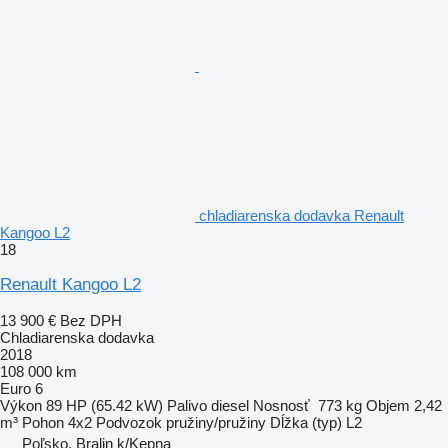
chladiarenska dodavka Renault
Kangoo L2
18
Renault Kangoo L2
13 900 €
Bez DPH
Chladiarenska dodavka
2018
108 000 km
Euro 6
Výkon
89 HP (65.42 kW)
Palivo
diesel
Nosnosť
773 kg
Objem
2,42
m³
Pohon
4x2
Podvozok
pružiny/pružiny
Dĺžka (typ)
L2
Poľsko, Bralin k/Kępna