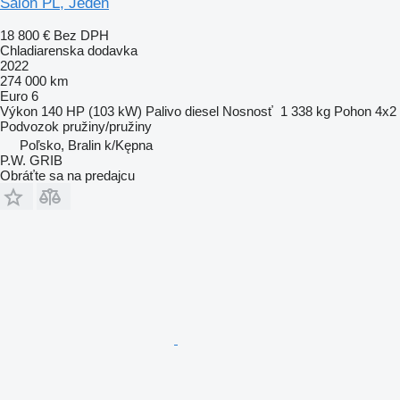
Salon PL, Jeden
18 800 €
Bez DPH
Chladiarenska dodavka
2022
274 000 km
Euro 6
Výkon
140 HP (103 kW)
Palivo
diesel
Nosnosť
1 338 kg
Pohon
4x2
Podvozok
pružiny/pružiny
Poľsko, Bralin k/Kępna
P.W. GRIB
Obráťte sa na predajcu