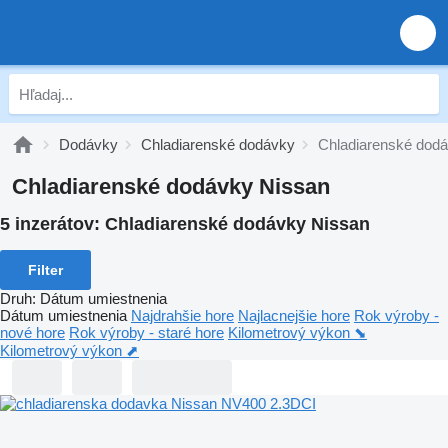
Dodávky
Chladiarenské dodávky
Chladiarenské dod
Chladiarenské dodávky Nissan
5 inzerátov:
Chladiarenské dodávky Nissan
Filter
Druh
:
Dátum umiestnenia
Dátum umiestnenia
Najdrahšie hore
Najlacnejšie hore
Rok výroby -
nové hore
Rok výroby - staré hore
Kilometrový výkon ⬊
Kilometrový výkon ⬈