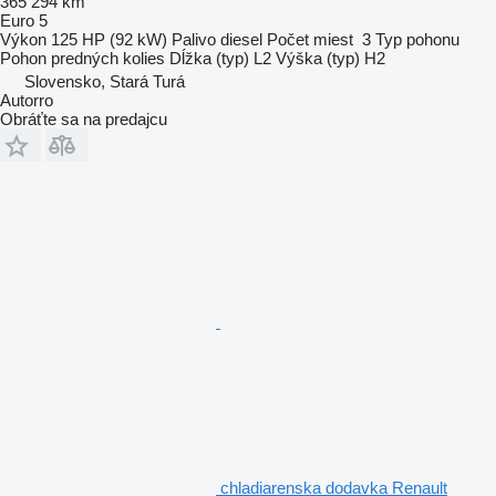
365 294 km
Euro 5
Výkon
125 HP (92 kW)
Palivo
diesel
Počet miest
3
Typ pohonu
Pohon predných kolies
Dĺžka (typ)
L2
Výška (typ)
H2
Slovensko, Stará Turá
Autorro
Obráťte sa na predajcu
chladiarenska dodavka Renault