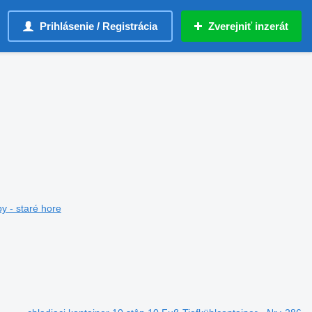
Prihlásenie / Registrácia
Zverejniť inzerát
y - staré hore