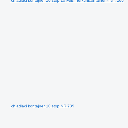
chladiaci kontajner 10 stôp 10 Fuß Tiefkühlcontainer - Nr.: 286
chladiaci kontajner 10 stôp NR 739