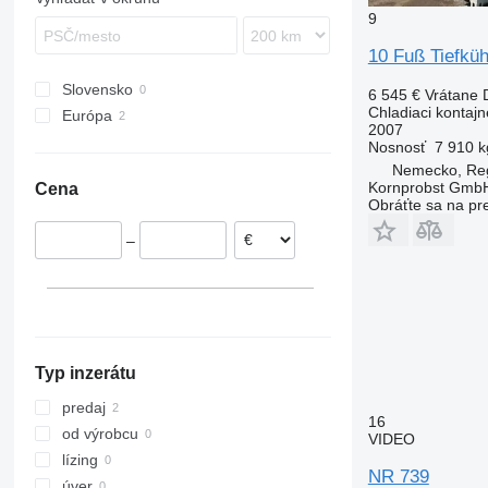
9
10 Fuß Tiefküh
Slovensko
6 545 €
Vrátane
Chladiaci kontajn
Európa
2007
Poľsko
Nosnosť
7 910 k
Nemecko
Nemecko, Re
Kornprobst Gmb
Cena
Obráťte sa na pr
–
Typ inzerátu
predaj
16
od výrobcu
VIDEO
lízing
NR 739
úver