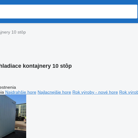
jnery 10 stôp
hladiace kontajnery 10 stôp
estnenia
ia
Najdrahšie hore
Najlacnejšie hore
Rok výroby - nové hore
Rok výrob