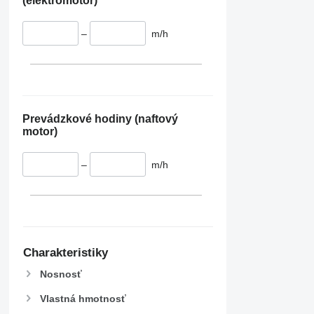
(elektromotor)
–
m/h
Prevádzkové hodiny (naftový
motor)
–
m/h
Charakteristiky
Nosnosť
Vlastná hmotnosť