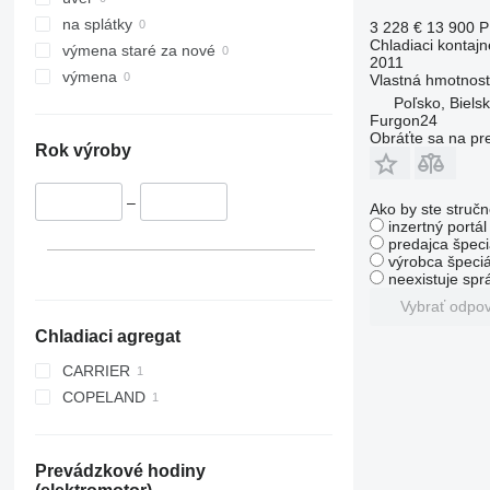
na splátky
3 228 €
13 900 
Chladiaci kontajn
výmena staré za nové
2011
výmena
Vlastná hmotnos
Poľsko, Bielsk
Furgon24
Obráťte sa na pr
Rok výroby
–
Ako by ste stručn
inzertný portá
predajca špeci
výrobca špeciá
neexistuje sp
Vybrať odpo
Chladiaci agregat
CARRIER
COPELAND
Prevádzkové hodiny