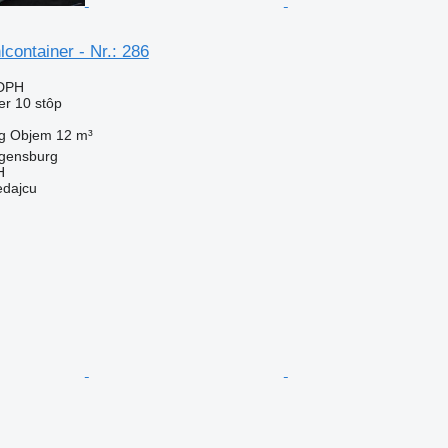
lcontainer - Nr.: 286
 DPH
er 10 stôp
g
Objem
12 m³
gensburg
H
edajcu