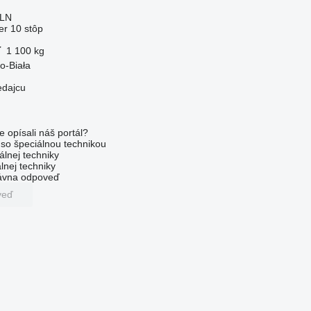
PLN
er 10 stôp
ť
1 100 kg
o-Biała
edajcu
e opísali náš portál?
l so špeciálnou technikou
álnej techniky
lnej techniky
rávna odpoveď
veď