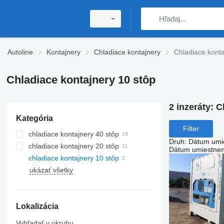
Autoline
Kontajnery
Chladiace kontajnery
Chladiace konta
Chladiace kontajnery 10 stôp
2 inzeráty:
C
Kategória
Filter
chladiace kontajnery 40 stôp
Druh
:
Dátum umi
chladiace kontajnery 20 stôp
Dátum umiestnen
chladiace kontajnery 10 stôp
ukázať všetky
Lokalizácia
Vyhľadať v okruhu