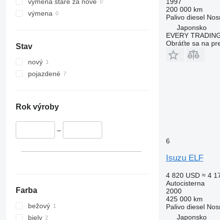
1997
výmena staré za nové
200 000 km
výmena
Palivo
diesel
Nos
Japonsko
EVERY TRADING
Obráťte sa na pr
Stav
nový
pojazdené
Rok výroby
–
6
Isuzu ELF
4 820 USD
≈ 4 1
Autocisterna
Farba
2000
425 000 km
bežový
Palivo
diesel
Nos
Japonsko
biely