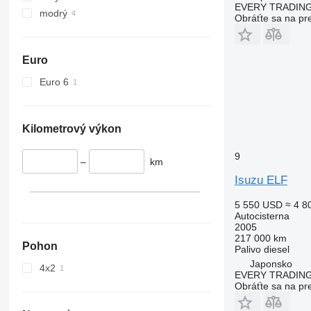
EVERY TRADING
modrý
Obráťte sa na pr
Euro
Euro 6
Kilometrový výkon
9
–
km
Isuzu ELF
5 550 USD
≈ 4 8
Autocisterna
2005
217 000 km
Pohon
Palivo
diesel
Japonsko
4x2
EVERY TRADING
Obráťte sa na pr