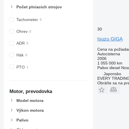
Počet plniacich strojov
Tachometer
30
Ohrev
Isuzu GIGA
ADR
Cena na požiada
Autocisterna
Hák
2006
1 055 000 km
PTO
Palivo
diesel
Nos
Japonsko
EVERY TRADING
Obráťte sa na pr
Motor, prevodovka
Model motora
Výkon motora
Palivo