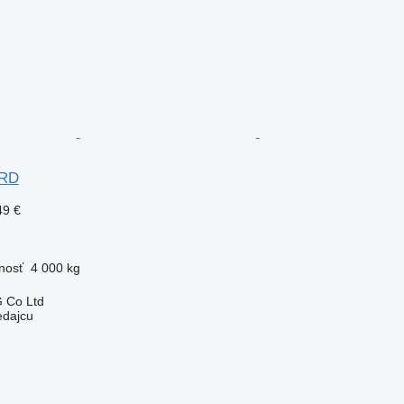
ARD
49 €
nosť
4 000 kg
 Co Ltd
edajcu