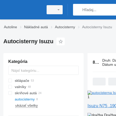
Autoline
Nákladné autá
Autocisterny
Autocisterny Isuzu
Autocisterny Isuzu
Druh
:
D
Kategória
8 inzerátov:
Dátum u
sklápače
valníky
skriňové autá
1
autocisterny
ukázať všetky
Isuzu N75 .19
Dražba