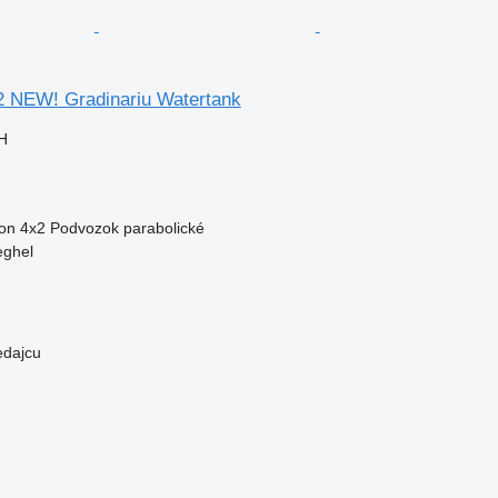
2 NEW! Gradinariu Watertank
H
on
4x2
Podvozok
parabolické
eghel
edajcu