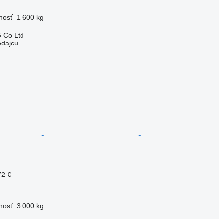
nosť
1 600 kg
 Co Ltd
edajcu
72 €
nosť
3 000 kg