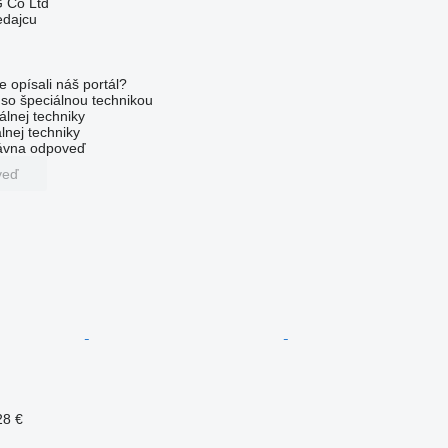
 Co Ltd
edajcu
e opísali náš portál?
l so špeciálnou technikou
álnej techniky
lnej techniky
rávna odpoveď
veď
28 €