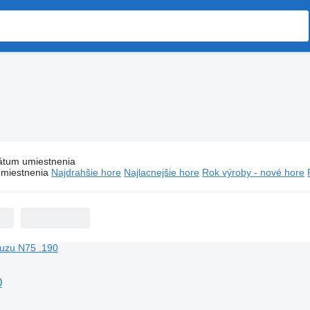
átum umiestnenia
Autocisterny Isuzu
miestnenia
Najdrahšie hore
Najlacnejšie hore
Rok výroby - nové hore
0