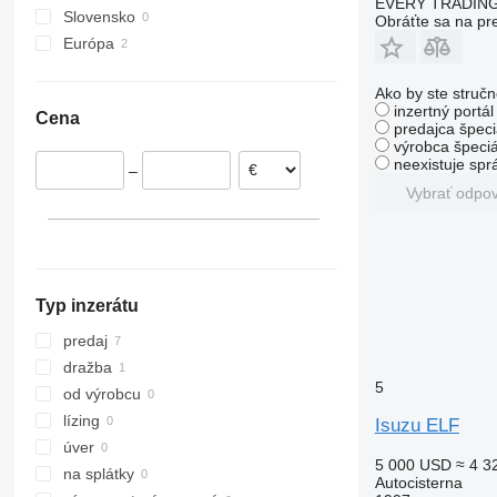
EVERY TRADING
Slovensko
Obráťte sa na pr
Európa
Holandsko
Ako by ste stručn
Veľká Británia
inzertný portá
Cena
predajca špeci
výrobca špeciá
neexistuje sp
–
Vybrať odpo
Typ inzerátu
predaj
dražba
5
od výrobcu
lízing
Isuzu ELF
úver
5 000 USD
≈ 4 3
na splátky
Autocisterna