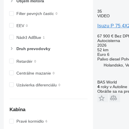
Objem motora
35
Filter pevných častíc
VIDEO
Isuzu P 75 4X
EEV
67 900 €
Bez DP
Nádrž AdBlue
Autocisterna
2026
Druh prevodovky
52 km
Euro 6
Palivo
diesel
Poh
Retardér
Holandsko, V
Centrálne mazanie
BAS World
Uzávierka diferenciálu
4
roky v Autoline
Obráťte sa na pr
Kabína
Pravé kormidlo