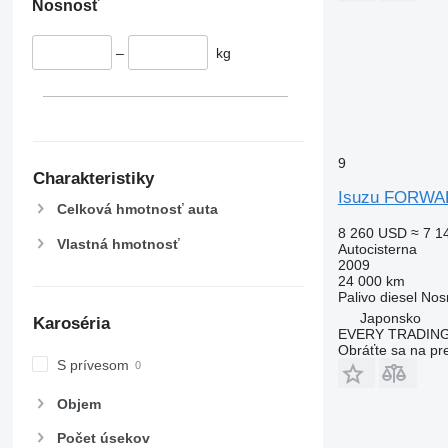
Nosnosť
–
kg
9
Charakteristiky
Isuzu FORW
Celková hmotnosť auta
8 260 USD
≈ 7 1
Vlastná hmotnosť
Autocisterna
2009
24 000 km
Palivo
diesel
Nos
Japonsko
Karoséria
EVERY TRADING
Obráťte sa na pr
S prívesom
Objem
Počet úsekov