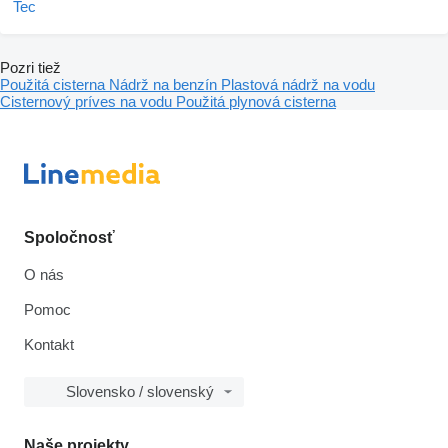
Pozri tiež
Použitá cisterna
Nádrž na benzín
Plastová nádrž na vodu
Cisternový príves na vodu
Použitá plynová cisterna
Spoločnosť
O nás
Pomoc
Kontakt
Slovensko / slovenský
Naše projekty