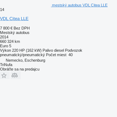
mestský autobus VDL Citea LLE
14
VDL Citea LLE
7 800 €
Bez DPH
Mestský autobus
2014
660 324 km
Euro 5
Výkon
220 HP (162 kW)
Palivo
diesel
Podvozok
pneumatický/pneumatický
Počet miest
40
Nemecko, Eschenburg
TriNufa
Obráťte sa na predajcu