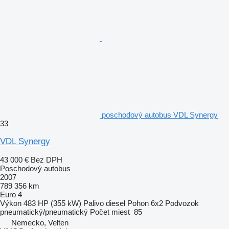
poschodový autobus VDL Synergy
33
VDL Synergy
43 000 €
Bez DPH
Poschodový autobus
2007
789 356 km
Euro 4
Výkon
483 HP (355 kW)
Palivo
diesel
Pohon
6x2
Podvozok
pneumatický/pneumatický
Počet miest
85
Nemecko, Velten