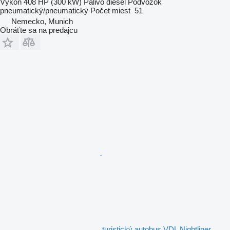
Výkon
408 HP (300 kW)
Palivo
diesel
Podvozok
pneumatický/pneumatický
Počet miest
51
Nemecko, Munich
Obráťte sa na predajcu
turistický autobus VDL Nightliner