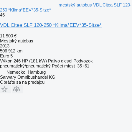
mestský autobus VDL Citea SLF 120-
250 *Klima*EEV*35-Sitze*
46
VDL Citea SLF 120-250 *Klima*EEV*35-Sitze*
11 900 €
Mestský autobus
2013
506 912 km
Euro 5
Výkon
246 HP (181 kW)
Palivo
diesel
Podvozok
pneumatický/pneumatický
Počet miest
35+61
Nemecko, Hamburg
Sarwary Omnibushandel KG
Obráťte sa na predajcu