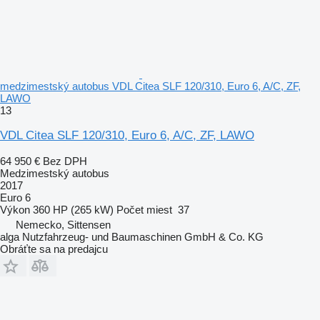
medzimestský autobus VDL Citea SLF 120/310, Euro 6, A/C, ZF,
LAWO
13
VDL Citea SLF 120/310, Euro 6, A/C, ZF, LAWO
64 950 €
Bez DPH
Medzimestský autobus
2017
Euro 6
Výkon
360 HP (265 kW)
Počet miest
37
Nemecko, Sittensen
alga Nutzfahrzeug- und Baumaschinen GmbH & Co. KG
Obráťte sa na predajcu