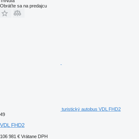
TriNufa
Obráťte sa na predajcu
turistický autobus VDL FHD2
49
VDL FHD2
106 981 €
Vrátane DPH