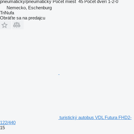
pneumatický/pneumatický
Počet miest
45
Počet dverí
1-2-0
Nemecko, Eschenburg
TriNufa
Obráťte sa na predajcu
turistický autobus VDL Futura FHD2-
122/440
15