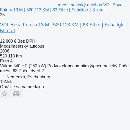
medzimestský autobus VDL Bova
Futura 13 M | 520.113 KM | 63 Sitze | Schaltgtr. | Klima |
25
VDL Bova Futura 13 M | 520.113 KM | 63 Sitze | Schaltgtr. |
Klima |
12 800 €
Bez DPH
Medzimestský autobus
2006
520 113 km
Euro 4
Výkon
340 HP (250 kW)
Podvozok
pneumatický/pneumatický
Počet
miest
63
Počet dverí
2
Nemecko, Eschenburg
TriNufa
Obráťte sa na predajcu