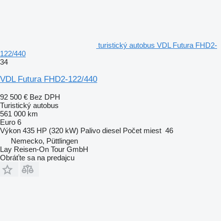
turistický autobus VDL Futura FHD2-
122/440
34
VDL Futura FHD2-122/440
92 500 €
Bez DPH
Turistický autobus
561 000 km
Euro 6
Výkon
435 HP (320 kW)
Palivo
diesel
Počet miest
46
Nemecko, Püttlingen
Lay Reisen-On Tour GmbH
Obráťte sa na predajcu