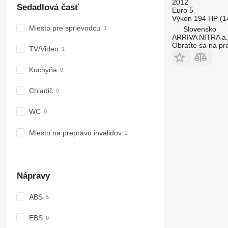
2012
Sedadlová časť
Euro 5
Výkon
194 HP (1
Miesto pre sprievodcu
Slovensko
ARRIVA NITRA a.
Obráťte sa na pr
TV/Video
Kuchyňa
Chladič
WC
Miesto na prepravu invalidov
Nápravy
ABS
EBS