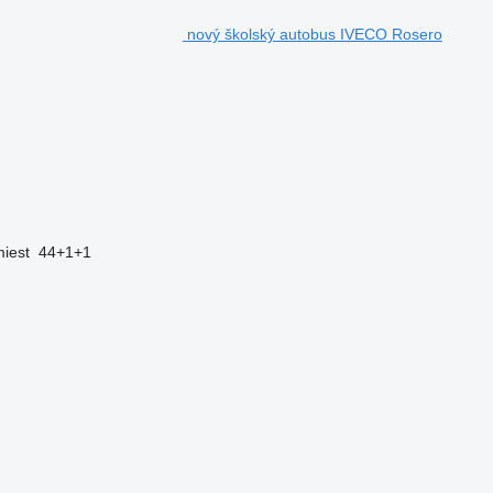
nový školský autobus IVECO Rosero
iest
44+1+1