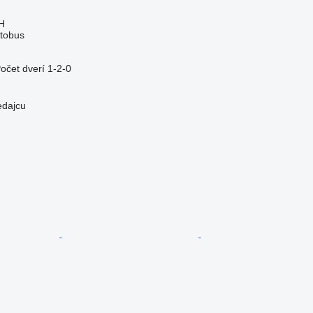
H
tobus
očet dverí
1-2-0
edajcu