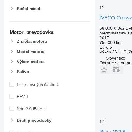
11
Počet miest
IVECO Cross
68 000 €
Bez DP
Motor, prevodovka
Medzimestský au
2017
Značka motora
756 000 km
Euro 6
Model motora
Výkon
361 HP (2
Slovensko
Výkon motora
Obráťte sa na pr
Palivo
Filter pevných častíc
EEV
Nádrž AdBlue
Druh prevodovky
17
Setra S316UL