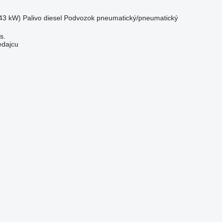
43 kW)
Palivo
diesel
Podvozok
pneumatický/pneumatický
s.
edajcu