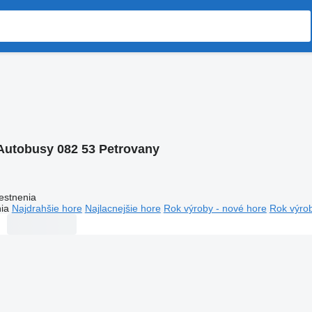
Autobusy 082 53 Petrovany
estnenia
ia
Najdrahšie hore
Najlacnejšie hore
Rok výroby - nové hore
Rok výrob