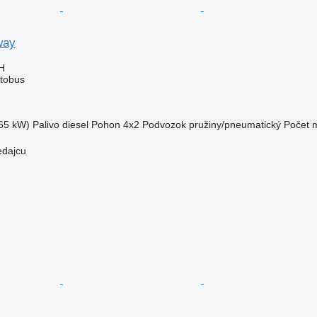
way
H
tobus
65 kW)
Palivo
diesel
Pohon
4x2
Podvozok
pružiny/pneumatický
Počet m
edajcu