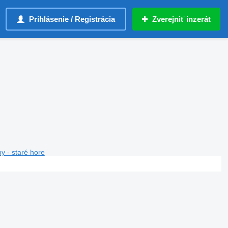
Prihlásenie / Registrácia
Zverejniť inzerát
y - staré hore