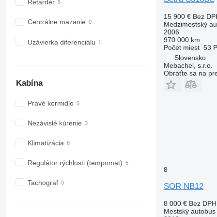
Retardér
15 900 €
Bez DP
Centrálne mazanie
Medzimestský au
2006
970 000 km
Uzávierka diferenciálu
Počet miest
53
P
Slovensko
Mebachel, s.r.o.
Obráťte sa na pr
Kabína
Pravé kormidlo
Nezávislé kúrenie
Klimatizácia
Regulátor rýchlosti (tempomat)
8
Tachograf
SOR NB12
8 000 €
Bez DPH
Mestský autobus