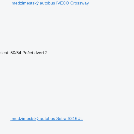
medzimestský autobus IVECO Crossway
iest
50/54
Počet dverí
2
medzimestský autobus Setra S316UL