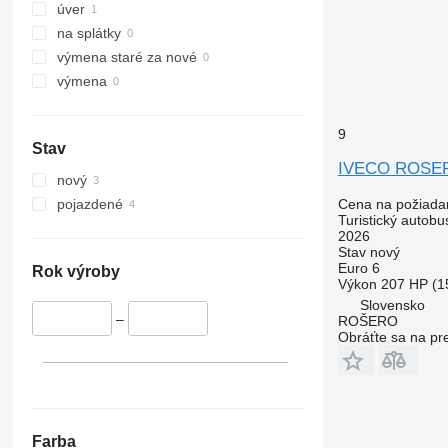
úver
na splátky
výmena staré za nové
výmena
9
Stav
IVECO ROSER
nový
Cena na požiada
pojazdené
Turistický autobu
2026
Stav
nový
Euro 6
Rok výroby
Výkon
207 HP (1
Slovensko
–
ROŠERO
Obráťte sa na pr
Farba