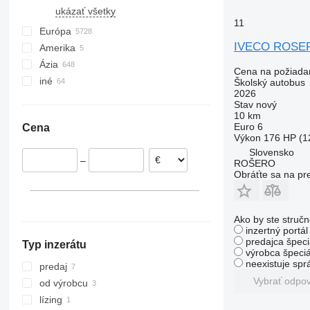
ukázať všetky
11
Európa
IVECO ROSER
Amerika
Nemecko
Ázia
Poľsko
USA
Cena na požiada
iné
Taliansko
Mexiko
Čína
Školský autobus
2026
Španielsko
Japonsko
Ukrajina
Stav
nový
Belgicko
Turecko
Moldavsko
10 km
Euro 6
Cena
Dánsko
Spojené Arabské Emiráty
Kamerun
Výkon
176 HP (1
Francúzsko
Uzbekistan
Čile
Slovensko
–
ROŠERO
Holandsko
Argentína
Obráťte sa na pr
ukázať všetky
Ako by ste stručn
inzertný portá
predajca špeci
Typ inzerátu
výrobca špeciá
neexistuje sp
predaj
Vybrať odpo
od výrobcu
lízing