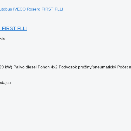
 FIRST FLLI
nie
29 kW)
Palivo
diesel
Pohon
4x2
Podvozok
pružiny/pneumatický
Počet m
edajcu