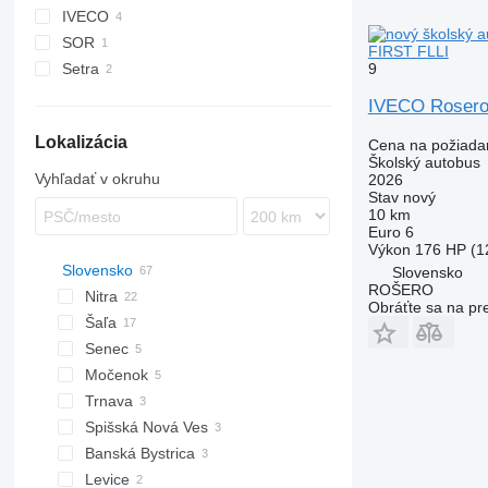
IVECO
SOR
Crossway
FIRST FLLI
9
Setra
S-series
IVECO Rosero
Lokalizácia
Cena na požiada
Školský autobus
Vyhľadať v okruhu
2026
Stav
nový
10 km
Euro 6
Výkon
176 HP (1
Slovensko
Slovensko
ROŠERO
Nitra
Obráťte sa na pr
Šaľa
Senec
Močenok
Trnava
Spišská Nová Ves
Banská Bystrica
Levice