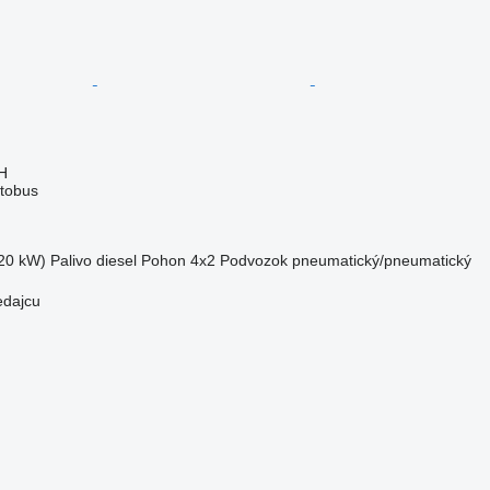
H
tobus
20 kW)
Palivo
diesel
Pohon
4x2
Podvozok
pneumatický/pneumatický
edajcu